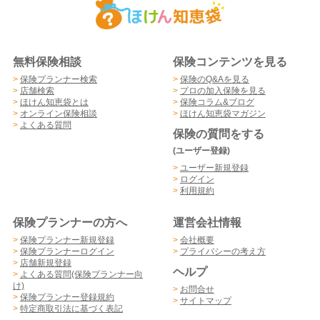
無料保険相談
保険コンテンツを見る
>
保険プランナー検索
>
保険のQ&Aを見る
>
店舗検索
>
プロの加入保険を見る
>
ほけん知恵袋とは
>
保険コラム&ブログ
>
オンライン保険相談
>
ほけん知恵袋マガジン
>
よくある質問
保険の質問をする
(ユーザー登録)
>
ユーザー新規登録
>
ログイン
>
利用規約
保険プランナーの方へ
運営会社情報
>
保険プランナー新規登録
>
会社概要
>
保険プランナーログイン
>
プライバシーの考え方
>
店舗新規登録
ヘルプ
>
よくある質問(保険プランナー向
け)
>
お問合せ
>
保険プランナー登録規約
>
サイトマップ
>
特定商取引法に基づく表記