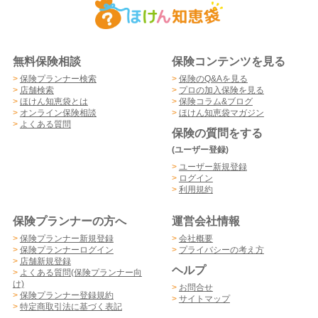
無料保険相談
保険コンテンツを見る
>
保険プランナー検索
>
保険のQ&Aを見る
>
店舗検索
>
プロの加入保険を見る
>
ほけん知恵袋とは
>
保険コラム&ブログ
>
オンライン保険相談
>
ほけん知恵袋マガジン
>
よくある質問
保険の質問をする
(ユーザー登録)
>
ユーザー新規登録
>
ログイン
>
利用規約
保険プランナーの方へ
運営会社情報
>
保険プランナー新規登録
>
会社概要
>
保険プランナーログイン
>
プライバシーの考え方
>
店舗新規登録
ヘルプ
>
よくある質問(保険プランナー向
け)
>
お問合せ
>
保険プランナー登録規約
>
サイトマップ
>
特定商取引法に基づく表記