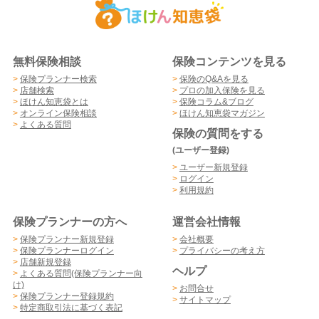
無料保険相談
保険コンテンツを見る
>
保険プランナー検索
>
保険のQ&Aを見る
>
店舗検索
>
プロの加入保険を見る
>
ほけん知恵袋とは
>
保険コラム&ブログ
>
オンライン保険相談
>
ほけん知恵袋マガジン
>
よくある質問
保険の質問をする
(ユーザー登録)
>
ユーザー新規登録
>
ログイン
>
利用規約
保険プランナーの方へ
運営会社情報
>
保険プランナー新規登録
>
会社概要
>
保険プランナーログイン
>
プライバシーの考え方
>
店舗新規登録
ヘルプ
>
よくある質問(保険プランナー向
け)
>
お問合せ
>
保険プランナー登録規約
>
サイトマップ
>
特定商取引法に基づく表記