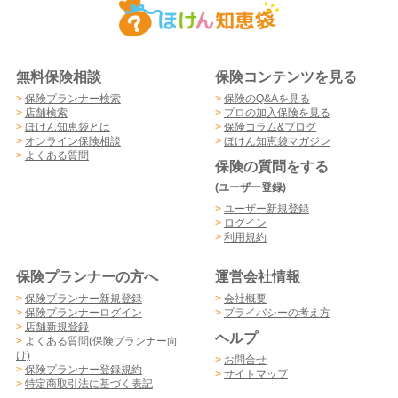
無料保険相談
保険コンテンツを見る
>
保険プランナー検索
>
保険のQ&Aを見る
>
店舗検索
>
プロの加入保険を見る
>
ほけん知恵袋とは
>
保険コラム&ブログ
>
オンライン保険相談
>
ほけん知恵袋マガジン
>
よくある質問
保険の質問をする
(ユーザー登録)
>
ユーザー新規登録
>
ログイン
>
利用規約
保険プランナーの方へ
運営会社情報
>
保険プランナー新規登録
>
会社概要
>
保険プランナーログイン
>
プライバシーの考え方
>
店舗新規登録
ヘルプ
>
よくある質問(保険プランナー向
け)
>
お問合せ
>
保険プランナー登録規約
>
サイトマップ
>
特定商取引法に基づく表記