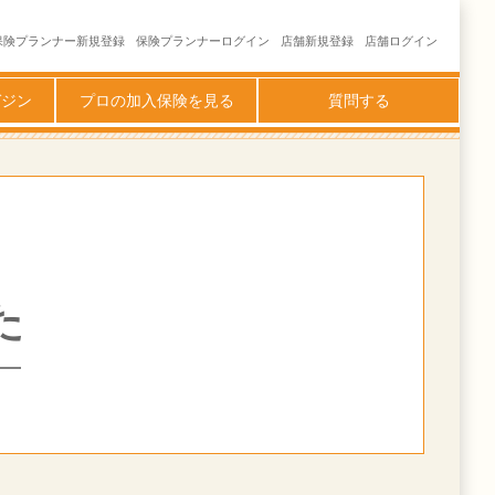
保険プランナー新規登録
保険プランナーログイン
店舗新規登録
店舗ログイン
ガジン
プロの加入保険を見る
質問する
た