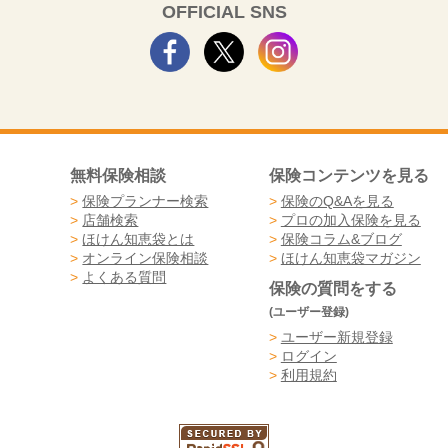
OFFICIAL SNS
無料保険相談
保険コンテンツを見る
>
保険プランナー検索
>
保険のQ&Aを見る
>
店舗検索
>
プロの加入保険を見る
>
ほけん知恵袋とは
>
保険コラム&ブログ
>
オンライン保険相談
>
ほけん知恵袋マガジン
>
よくある質問
保険の質問をする
(ユーザー登録)
>
ユーザー新規登録
>
ログイン
>
利用規約