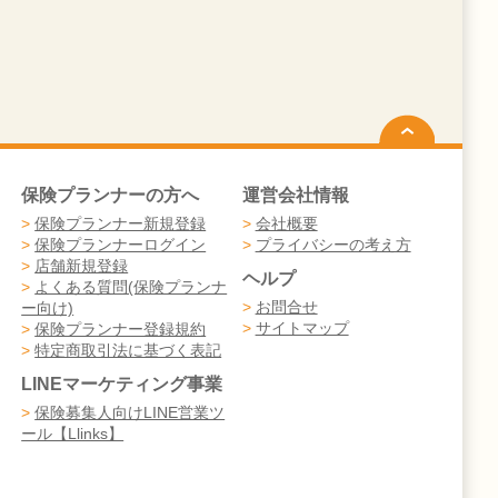
保険プランナーの方へ
運営会社情報
>
保険プランナー新規登録
>
会社概要
>
保険プランナーログイン
>
プライバシーの考え方
>
店舗新規登録
ヘルプ
>
よくある質問(保険プランナ
>
お問合せ
ー向け)
>
サイトマップ
>
保険プランナー登録規約
>
特定商取引法に基づく表記
LINEマーケティング事業
>
保険募集人向けLINE営業ツ
ール【Llinks】