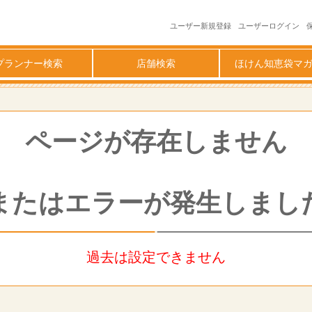
ユーザー新規登録
ユーザーログイン
プランナー検索
店舗検索
ほけん知恵袋マ
ページが存在しません
またはエラーが発生しまし
過去は設定できません