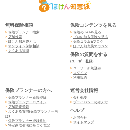
無料保険相談
保険コンテンツを見る
>
保険プランナー検索
>
保険のQ&Aを見る
>
店舗検索
>
プロの加入保険を見る
>
ほけん知恵袋とは
>
保険コラム&ブログ
>
オンライン保険相談
>
ほけん知恵袋マガジン
>
よくある質問
保険の質問をする
(ユーザー登録)
>
ユーザー新規登録
>
ログイン
>
利用規約
保険プランナーの方へ
運営会社情報
>
保険プランナー新規登録
>
会社概要
>
保険プランナーログイン
>
プライバシーの考え方
>
店舗新規登録
ヘルプ
>
よくある質問(保険プランナー向
け)
>
お問合せ
>
保険プランナー登録規約
>
サイトマップ
>
特定商取引法に基づく表記