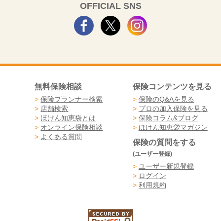
OFFICIAL SNS
無料保険相談
保険コンテンツを見る
>
保険プランナー検索
>
保険のQ&Aを見る
>
店舗検索
>
プロの加入保険を見る
>
ほけん知恵袋とは
>
保険コラム&ブログ
>
オンライン保険相談
>
ほけん知恵袋マガジン
>
よくある質問
保険の質問をする
(ユーザー登録)
>
ユーザー新規登録
>
ログイン
>
利用規約