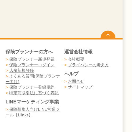
保険プランナーの方へ
運営会社情報
>
保険プランナー新規登録
>
会社概要
>
保険プランナーログイン
>
プライバシーの考え方
>
店舗新規登録
ヘルプ
>
よくある質問(保険プランナ
>
お問合せ
ー向け)
>
サイトマップ
>
保険プランナー登録規約
>
特定商取引法に基づく表記
LINEマーケティング事業
>
保険募集人向けLINE営業ツ
ール【Llinks】