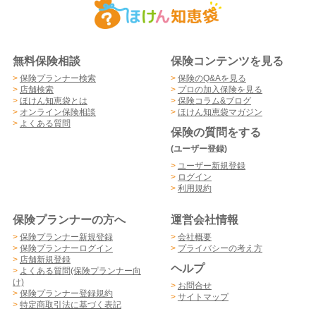
無料保険相談
保険コンテンツを見る
>
保険プランナー検索
>
保険のQ&Aを見る
>
店舗検索
>
プロの加入保険を見る
>
ほけん知恵袋とは
>
保険コラム&ブログ
>
オンライン保険相談
>
ほけん知恵袋マガジン
>
よくある質問
保険の質問をする
(ユーザー登録)
>
ユーザー新規登録
>
ログイン
>
利用規約
保険プランナーの方へ
運営会社情報
>
保険プランナー新規登録
>
会社概要
>
保険プランナーログイン
>
プライバシーの考え方
>
店舗新規登録
ヘルプ
>
よくある質問(保険プランナー向
け)
>
お問合せ
>
保険プランナー登録規約
>
サイトマップ
>
特定商取引法に基づく表記