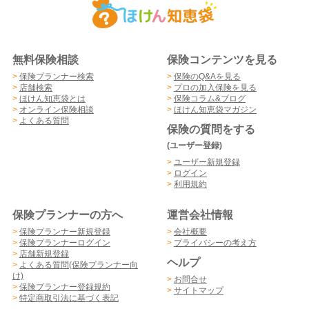
無料保険相談
保険コンテンツを見る
>
保険プランナー検索
>
保険のQ&Aを見る
>
店舗検索
>
プロの加入保険を見る
>
ほけん知恵袋とは
>
保険コラム&ブログ
>
オンライン保険相談
>
ほけん知恵袋マガジン
>
よくある質問
保険の質問をする
(ユーザー登録)
>
ユーザー新規登録
>
ログイン
>
利用規約
保険プランナーの方へ
運営会社情報
>
保険プランナー新規登録
>
会社概要
>
保険プランナーログイン
>
プライバシーの考え方
>
店舗新規登録
ヘルプ
>
よくある質問(保険プランナー向
け)
>
お問合せ
>
保険プランナー登録規約
>
サイトマップ
>
特定商取引法に基づく表記