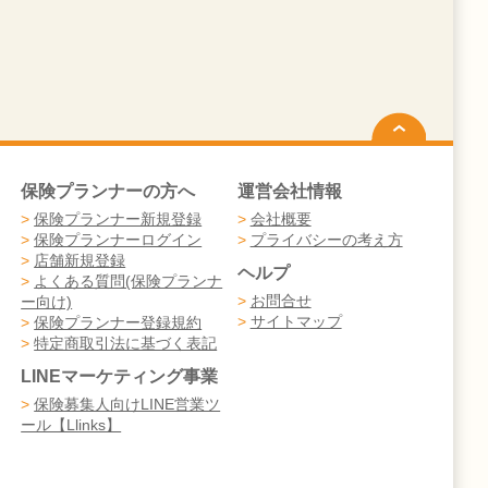
保険プランナーの方へ
運営会社情報
>
保険プランナー新規登録
>
会社概要
>
保険プランナーログイン
>
プライバシーの考え方
>
店舗新規登録
ヘルプ
>
よくある質問(保険プランナ
>
お問合せ
ー向け)
>
サイトマップ
>
保険プランナー登録規約
>
特定商取引法に基づく表記
LINEマーケティング事業
>
保険募集人向けLINE営業ツ
ール【Llinks】