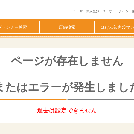
ユーザー新規登録
ユーザーログイン
プランナー検索
店舗検索
ほけん知恵袋マ
ページが存在しません
またはエラーが発生しまし
過去は設定できません