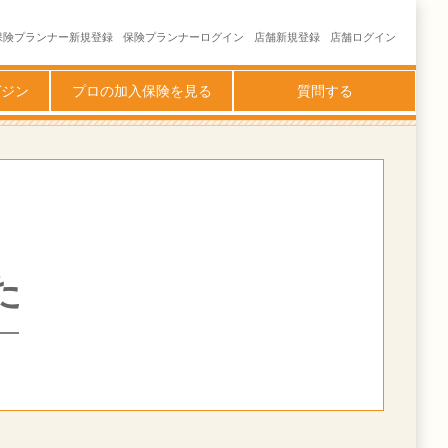
保険プランナー新規登録
保険プランナーログイン
店舗新規登録
店舗ログイン
ガジン
プロの加入保険を見る
質問する
た