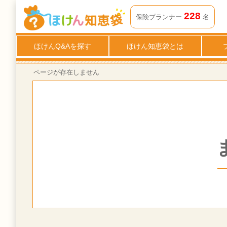
ページが存在しません | ほけん知恵袋
228
保険プランナー
名
ほけんQ&Aを探す
ほけん知恵袋とは
ページが存在しません