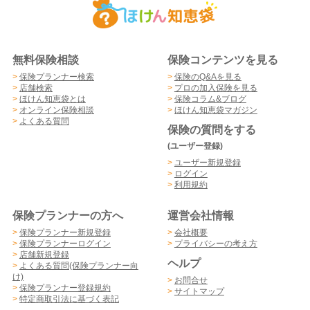
無料保険相談
保険コンテンツを見る
>
保険プランナー検索
>
保険のQ&Aを見る
>
店舗検索
>
プロの加入保険を見る
>
ほけん知恵袋とは
>
保険コラム&ブログ
>
オンライン保険相談
>
ほけん知恵袋マガジン
>
よくある質問
保険の質問をする
(ユーザー登録)
>
ユーザー新規登録
>
ログイン
>
利用規約
保険プランナーの方へ
運営会社情報
>
保険プランナー新規登録
>
会社概要
>
保険プランナーログイン
>
プライバシーの考え方
>
店舗新規登録
ヘルプ
>
よくある質問(保険プランナー向
け)
>
お問合せ
>
保険プランナー登録規約
>
サイトマップ
>
特定商取引法に基づく表記