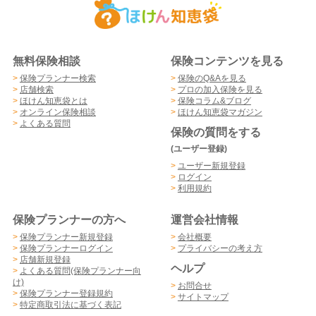
無料保険相談
保険コンテンツを見る
>
保険プランナー検索
>
保険のQ&Aを見る
>
店舗検索
>
プロの加入保険を見る
>
ほけん知恵袋とは
>
保険コラム&ブログ
>
オンライン保険相談
>
ほけん知恵袋マガジン
>
よくある質問
保険の質問をする
(ユーザー登録)
>
ユーザー新規登録
>
ログイン
>
利用規約
保険プランナーの方へ
運営会社情報
>
保険プランナー新規登録
>
会社概要
>
保険プランナーログイン
>
プライバシーの考え方
>
店舗新規登録
ヘルプ
>
よくある質問(保険プランナー向
け)
>
お問合せ
>
保険プランナー登録規約
>
サイトマップ
>
特定商取引法に基づく表記