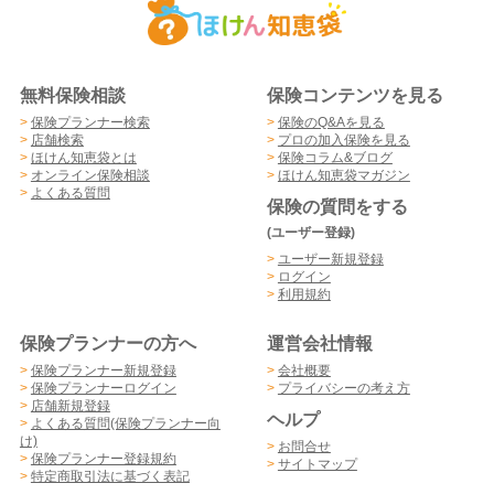
無料保険相談
保険コンテンツを見る
>
保険プランナー検索
>
保険のQ&Aを見る
>
店舗検索
>
プロの加入保険を見る
>
ほけん知恵袋とは
>
保険コラム&ブログ
>
オンライン保険相談
>
ほけん知恵袋マガジン
>
よくある質問
保険の質問をする
(ユーザー登録)
>
ユーザー新規登録
>
ログイン
>
利用規約
保険プランナーの方へ
運営会社情報
>
保険プランナー新規登録
>
会社概要
>
保険プランナーログイン
>
プライバシーの考え方
>
店舗新規登録
ヘルプ
>
よくある質問(保険プランナー向
け)
>
お問合せ
>
保険プランナー登録規約
>
サイトマップ
>
特定商取引法に基づく表記