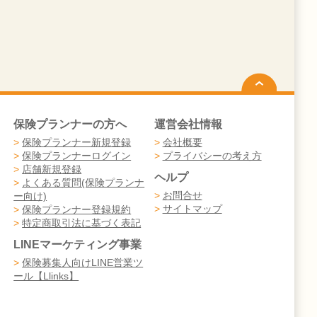
保険プランナーの方へ
運営会社情報
>
保険プランナー新規登録
>
会社概要
>
保険プランナーログイン
>
プライバシーの考え方
>
店舗新規登録
ヘルプ
>
よくある質問(保険プランナ
>
お問合せ
ー向け)
>
サイトマップ
>
保険プランナー登録規約
>
特定商取引法に基づく表記
LINEマーケティング事業
>
保険募集人向けLINE営業ツ
ール【Llinks】