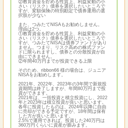
②教育資金を貯める性質上、利益変動の小
さい（リスク）債券を選択したいところで
すが、変額保険の特別勘定で債券運用の選
択肢が少ない
また、つみたてNISAもお勧めしません。
理由は2つ。
①教育資金を貯める性質上、利益変動の小
さい（リスク）債券を選択したいところで
すが、つみたてNISAは債券ファンドがあり
ません。つまり、リスク高めの株式ファン
ドに限られますし、債券との分散投資が自
由にできません。
②年間40万円までが投資できる上限
そのため、ribbon66 様の場合は、ジュニア
NISAをお勧めします。
2021年、2022年、2023年の3年間で新規投
資期間は終了しますが、年間80万円まで投
資ができます。
2021年は、一括投資と積立投資にし、2022
年と2023年は積立投資が良いと思います。
各年に投資したものは、2024年以降に自由
に売却ができる予定ですが、18年間は保有
した方が良いと思います。
2.5%で運用できれば、投資した240万円は
360万円くらいに資産が膨みます。