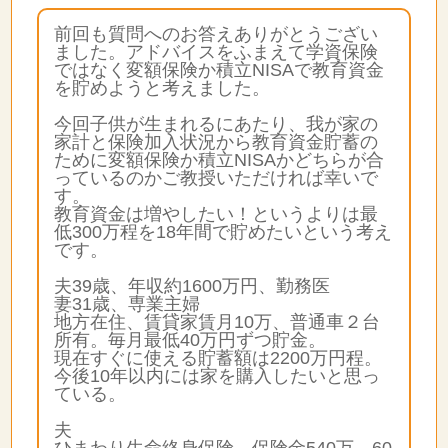
前回も質問へのお答えありがとうござい
ました。アドバイスをふまえて学資保険
ではなく変額保険か積立NISAで教育資金
を貯めようと考えました。
今回子供が生まれるにあたり、我が家の
家計と保険加入状況から教育資金貯蓄の
ために変額保険か積立NISAかどちらが合
っているのかご教授いただければ幸いで
す。
教育資金は増やしたい！というよりは最
低300万程を18年間で貯めたいという考え
です。
夫39歳、年収約1600万円、勤務医
妻31歳、専業主婦
地方在住、賃貸家賃月10万、普通車２台
所有。毎月最低40万円ずつ貯金。
現在すぐに使える貯蓄額は2200万円程。
今後10年以内には家を購入したいと思っ
ている。
夫
ひまわり生命終身保険、保険金540万、60