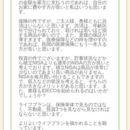
の金額を家主に支払うのであれば、自分の
お家に費やす方が良いと私はいつも思いま
す。
保険の件ですが、ご主人様、奥様ともに共
済はいらないと思います。共済は、年齢区
分で分けられており、若ければ若いほど損
する商品が多いので、また、老後の保証が
薄すぎます。医療保障などの枠を増やすの
であれば、民間の医療保険にもう一本入る
方が良いと思います。
投資の件でございますが、貯蓄状況などか
ら積立NISAよりも通常のNISAの方が良いと
考えております。積立NISAは商品が非常に
少ないのであまり良い商品がありません。
NISAを毎月買い付けることもできますの
で、収入などの状況を考えると、そちらの
方が大きなメリットがあると思います。ま
た、奥様もIDECOを始められるのはいかが
でしょうか？
ライフプランは、保険単体で見るのではな
く、不動産、投資3つを見ながら見なければ
ならないと思います。
よりよいライフプランを描かれることを願
っています。