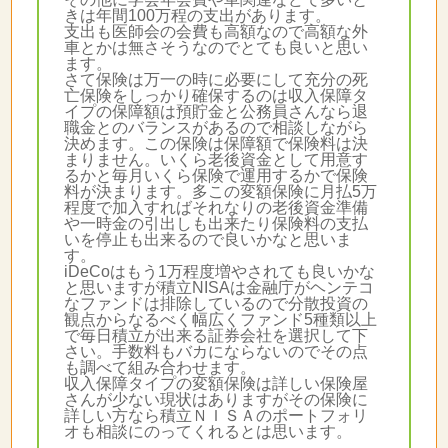
きは年間100万程の支出があります。
支出も医師会の会費も高額なので高額な外
車とかは無さそうなのでとても良いと思い
ます。
さて保険は万一の時に必要にして充分の死
亡保険をしっかり確保するのは収入保障タ
イプの保障額は預貯金と公務員さんなら退
職金とのバランスがあるので相談しながら
決めます。この保険は保障額で保険料は決
まりません。いくら老後資金として用意す
るかと毎月いくら保険で運用するかで保険
料が決まります。多この変額保険に月払5万
程度で加入すればそれなりの老後資金準備
や一時金の引出しも出来たり保険料の支払
いを停止も出来るので良いかなと思いま
す。
iDeCoはもう1万程度増やされても良いかな
と思いますが積立NISAは金融庁がヘンテコ
なファンドは排除しているので分散投資の
観点からなるべく幅広くファンド5種類以上
で毎日積立が出来る証券会社を選択して下
さい。手数料もバカにならないのでその点
も調べて組み合わせます。
収入保障タイプの変額保険は詳しい保険屋
さんが少ない現状はありますがその保険に
詳しい方なら積立ＮＩＳＡのポートフォリ
オも相談にのってくれるとは思います。