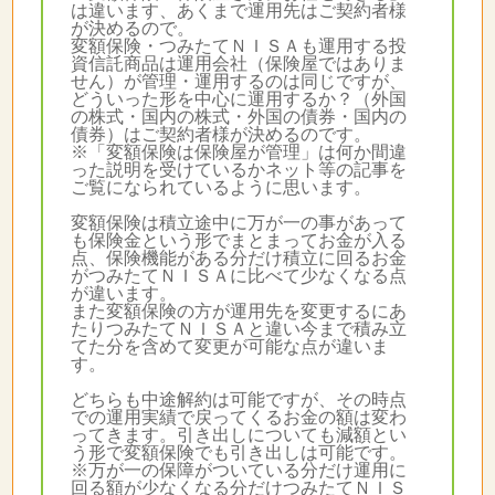
は違います、あくまで運用先はご契約者様
が決めるので。
変額保険・つみたてＮＩＳＡも運用する投
資信託商品は運用会社（保険屋ではありま
せん）が管理・運用するのは同じですが、
どういった形を中心に運用するか？（外国
の株式・国内の株式・外国の債券・国内の
債券）はご契約者様が決めるのです。
※「変額保険は保険屋が管理」は何か間違
った説明を受けているかネット等の記事を
ご覧になられているように思います。
変額保険は積立途中に万が一の事があって
も保険金という形でまとまってお金が入る
点、保険機能がある分だけ積立に回るお金
がつみたてＮＩＳＡに比べて少なくなる点
が違います。
また変額保険の方が運用先を変更するにあ
たりつみたてＮＩＳＡと違い今まで積み立
てた分を含めて変更が可能な点が違いま
す。
どちらも中途解約は可能ですが、その時点
での運用実績で戻ってくるお金の額は変わ
ってきます。引き出しについても減額とい
う形で変額保険でも引き出しは可能です。
※万が一の保障がついている分だけ運用に
回る額が少なくなる分だけつみたてＮＩＳ