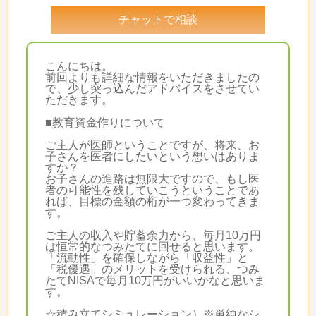
チャットで相談
こんにちは。
前回よりも詳細な情報をいただきましたの
で、少し突っ込んだアドバイスをさせてい
ただきます。
■教育資金作りについて
ご主人が医師ということですが、将来、お
子さんを医者にしたいという想いはありま
すか？
お子さんの進路は無限大ですので、もし医
者の可能性を残していこうということであ
れば、目標の金額の桁が一つ変わってきま
す。
ご主人の収入や貯蓄余力から、毎月10万円
は恒常的なつみたてに回せると思います。
「流動性」を確保しながら「収益性」と
「税優遇」のメリットを受けられる、つみ
たてNISAで毎月10万円がいいかなと思いま
す。
☆積み立てシミュレーション）※単純なシ