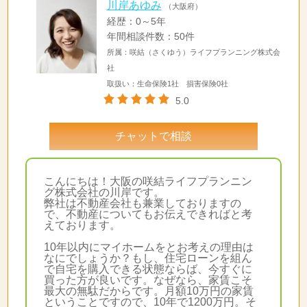
川岸あゆみ
（大阪府）
経歴：0～5年
年間相談件数：50件
所属：咲結（さくゆう）ライフプランニング株式会
社
取扱い：生命保険1社 損害保険0社
5.0
チャットで相談
こんにちは！大阪の咲結ライフプランニン
グ株式会社の川岸です。
弊社は不動産会社も兼業しておりますの
で、不動産についてもお伝えできればと考
えております。
10年以内にマイホームをとお考えの理由は
なにでしょうか？もし、住宅ローンを組ん
で自宅を購入できる状態ならば、今すぐに
買った方が良いです。なぜなら、家賃こそ
最大の無駄だからです。月額10万円の家賃
ということですので、10年で1200万円。そ