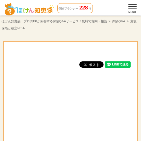
変額保険と積立NISA | 保険Q&A | ほけん知恵袋
228
保険プランナー
名
MENU
ほけん知恵袋｜プロのFPが回答する保険Q&Aサービス！無料で質問・相談
保険Q&A
変額
保険と積立NISA