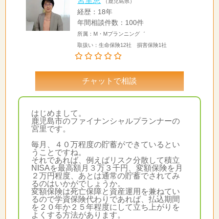
宮里恵
（鹿児島県）
経歴：18年
年間相談件数：100件
所属：M・Mプランニング゛
取扱い：生命保険12社 損害保険1社
チャットで相談
はじめまして。
鹿児島市のファイナンシャルプランナーの
宮里です。
毎月、４０万程度の貯蓄ができているとい
うことですね。
それであれば、例えばリスク分散して積立
NISAを最高額月３万３千円、変額保険を月
２万円程度、あとは通常の貯蓄でされてみ
るのはいかがでしょうか。
変額保険は死亡保障と資産運用を兼ねてい
るので学資保険代わりであれば、払込期間
を２０年か２５年程度にして立ち上がりを
よくする方法があります。