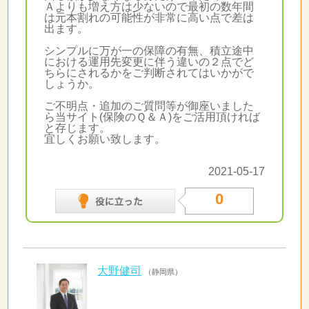
Ａよりも増え方は少ないので最初の数年間
は元本割れの可能性が非常に高い点で差は
出ます。
シンプルに万が一の保障の有無、積立途中
における運用先変更に伴う違いの２点でど
ちらにされるかをご判断されてはいかがで
しょうか。
ご不明点・追加のご質問等が御座いました
ら当サイト(保険のＱ＆Ａ)をご活用頂ければ
と存じます。
宜しくお願い致します。
2021-05-17
0
大野健司
（静岡県）