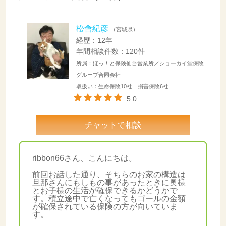
松會紀彦
（宮城県）
経歴：12年
年間相談件数：120件
所属：ほっ！と保険仙台営業所／ショーカイ堂保険
グループ合同会社
取扱い：生命保険10社 損害保険6社
5.0
チャットで相談
ribbon66さん、こんにちは。
前回お話した通り、そちらのお家の構造は
旦那さんにもしもの事があったときに奥様
とお子様の生活が確保できるかどうかで
す。積立途中で亡くなってもゴールの金額
が確保されている保険の方が向いていま
す。