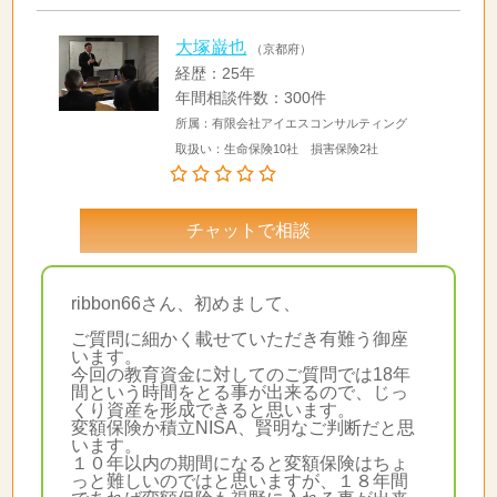
大塚巌也
（京都府）
経歴：25年
年間相談件数：300件
所属：有限会社アイエスコンサルティング
取扱い：生命保険10社 損害保険2社
チャットで相談
ribbon66さん、初めまして、
ご質問に細かく載せていただき有難う御座
います。
今回の教育資金に対してのご質問では18年
間という時間をとる事が出来るので、じっ
くり資産を形成できると思います。
変額保険か積立NISA、賢明なご判断だと思
います。
１０年以内の期間になると変額保険はちょ
っと難しいのではと思いますが、１８年間