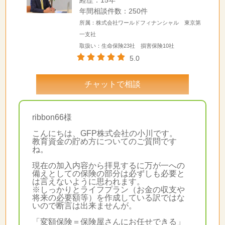
年間相談件数：250件
所属：株式会社ワールドフィナンシャル 東京第
一支社
取扱い：生命保険23社 損害保険10社
5.0
チャットで相談
ribbon66様
こんにちは、GFP株式会社の小川です。
教育資金の貯め方についてのご質問です
ね。
現在の加入内容から拝見するに万が一への
備えとしての保険の部分は必ずしも必要と
は言えないように思われます。
※しっかりとライフプラン（お金の収支や
将来の必要額等）を作成している訳ではな
いので断言は出来ませんが。
「変額保険＝保険屋さんにお任せできる」