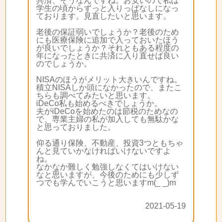
共済、そうなんですね。お安いので私は
学生の頃からずっと入りっぱなしになっ
ております。見直したいと思います。
老後の保証弱いでしょうか？老後のため
にも医療保険に追加で入っておいたほう
が良いでしょうか？それともある程度の
年になったときに共済に入り直せば良い
のでしょうか。
NISAのほうがメリット大きいんですね。
積立NISAしか頭になかったので、またこ
ちらも調べてみたいと思います。
iDeCo私も始めるべきでしょうか。
夫がiDeCoを始めたのは節税のためなの
で、専業主婦の私が加入しても無駄かな
と思っておりました。
仰る通り保険、不動産、投資3つともちゃ
んと見ていかなければいけないですよ
ね。
なかなか難しく勉強しなくてはいけない
なと思いますが、今後のためにも少しず
つでも学んでいこうと思いますm(_ _)m
2021-05-19