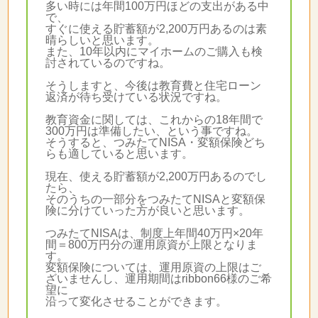
多い時には年間100万円ほどの支出がある中
で、
すぐに使える貯蓄額が2,200万円あるのは素
晴らしいと思います。
また、10年以内にマイホームのご購入も検
討されているのですね。
そうしますと、今後は教育費と住宅ローン
返済が待ち受けている状況ですね。
教育資金に関しては、これからの18年間で
300万円は準備したい、という事ですね。
そうすると、つみたてNISA・変額保険どち
らも適していると思います。
現在、使える貯蓄額が2,200万円あるのでし
たら、
そのうちの一部分をつみたてNISAと変額保
険に分けていった方が良いと思います。
つみたてNISAは、制度上年間40万円×20年
間＝800万円分の運用原資が上限となりま
す。
変額保険については、運用原資の上限はご
ざいませんし、運用期間はribbon66様のご希
望に
沿って変化させることができます。