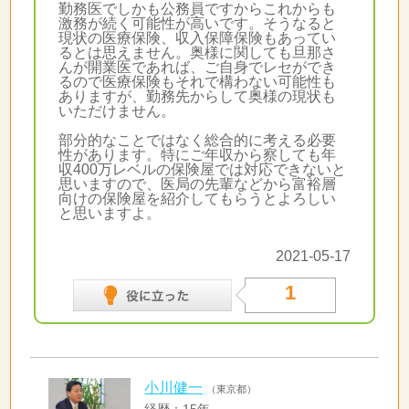
勤務医でしかも公務員ですからこれからも
激務が続く可能性が高いです。そうなると
現状の医療保険、収入保障保険もあってい
るとは思えません。奥様に関しても旦那さ
んが開業医であれば、ご自身でレセができ
るので医療保険もそれで構わない可能性も
ありますが、勤務先からして奥様の現状も
いただけません。
部分的なことではなく総合的に考える必要
性があります。特にご年収から察しても年
収400万レベルの保険屋では対応できないと
思いますので、医局の先輩などから富裕層
向けの保険屋を紹介してもらうとよろしい
と思いますよ。
2021-05-17
1
小川健一
（東京都）
経歴：15年