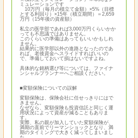
ミュレーションです
10万円（毎月の積立て金額）×5%（目標
とする利回り）×15年（積立期間）＝2,659
万円（15年後の資産額）
私立の医学部であれば3,000万円くらいかか
っても不思議ではありません。
このくらいの準備はあってもいいかもしれ
ません。
結果的に医学部以外の進路となったのであ
れば、老後資金へスライドすればいいの
で、準備しておいて損はないですよね。
具体的な銘柄選び等については、ファイナ
ンシャルプランナーへご相談ください。
■変額保険についての誤解
変額保険は、保険会社に任せっきりにはで
きません。
なぜなら、変額保険も投資信託と同じく運
用状況によって資産が減ることもありま
す。
実際、私の親が加入していた変額保険が、
満期の直前でリーマンショックとなり、満
期のタイミングで大きく減ってしまいまし
た。