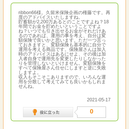
ribbon66様。久留米保険企画の権藤です。再
度のアドバイスいたしますね。
貯蓄額が2,200万あるとのことですよね？18
年間でお金を貯めたいということですよ
ね？いつでも引き出せるお金がそれだけあ
るのであれば、運用の事を考え、自分は変
額保険で良いかと思います。ただ一つ言っ
ておきますと、変額保険も基本的に自分で
運用を考える商品です。保険屋さんは加入
時のアドバイスはあるにせよ、その後は加
入者自身で運用先を変更したりしなかった
りを管理しないといけません。変額保険を
すべて保険屋さん任せにしますと逆に失敗
しますよ。
収入もそこそこありますので、いろんな運
用を分散して考えてみても良いかもしれま
せんね。
2021-05-17
0