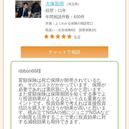
大塚辰徳
（埼玉県）
経歴：11年
年間相談件数：600件
所属：よくわかる保険の相談窓口
取扱い：生命保険8社 損害保険1社
5.0
チャットで相談
ribbon66様
変額保険は死亡保障が附帯されているた
め、そのコストがかかっています。保障が
必要であれば選択肢に入るかと思います。
また変額保険は保障期間を短くする事でよ
り投資効果がよくなるという点も重要なポ
イントです。投資効果で考えれば直接投資
信託を購入するほうが効果が高いと思いま
す。積み立てNISAの他にジュニアNISAなど
の制度も活用することで更に投資効果に対
する減税効果も期待できます。