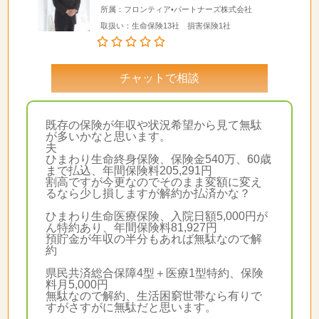
所属：フロンティア•パートナーズ株式会社
取扱い：生命保険13社 損害保険1社
チャットで相談
既存の保険が年収や状況希望から見て無駄
が多いかなと思います。
夫
ひまわり生命終身保険、保険金540万、60歳
まで払込、年間保険料205,291円
割高ですが今更なのでそのまま変額に変え
るなら少し損しますが解約か払済かな？
ひまわり生命医療保険、入院日額5,000円が
ん特約あり、年間保険料81,927円
預貯金が年収の半分もあれば無駄なので解
約
県民共済総合保障4型＋医療1型特約、保険
料月5,000円
無駄なので解約、生活困窮世帯なら有りで
すがさすがに無駄だと思います。