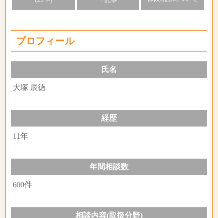
(23件)
・記事
プロフィール
氏名
大塚 辰徳
経歴
11年
年間相談数
600件
相談内容(取扱分野)