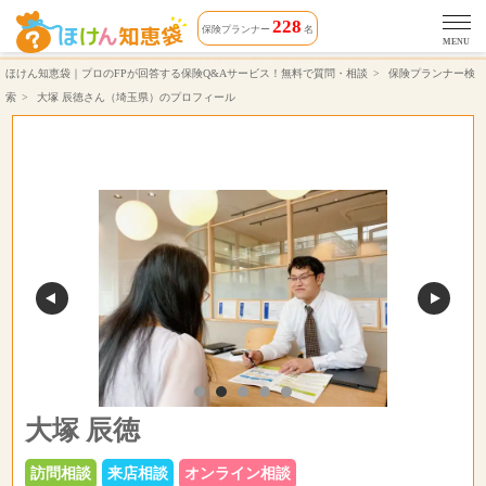
大塚 辰徳さん（対応エリア 埼玉県）相談できる保険プランナーのプロフィール | ほけん知恵袋
228
保険プランナー
名
MENU
ほけん知恵袋｜プロのFPが回答する保険Q&Aサービス！無料で質問・相談
保険プランナー検
索
大塚 辰徳さん（埼玉県）のプロフィール
大塚 辰徳
訪問相談
来店相談
オンライン相談