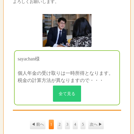
よろしくお願いします。
sayachan様
個人年金の受け取りは一時所得となります。
税金の計算方法が異なりますので・・・
全て見る
◀ 前へ
1
2
3
4
5
次へ ▶