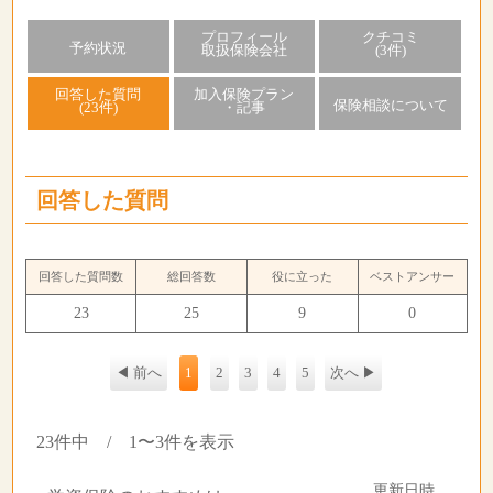
プロフィール
クチコミ
予約状況
取扱保険会社
(3件)
回答した質問
加入保険プラン
保険相談について
(23件)
・記事
回答した質問
回答した質問数
総回答数
役に立った
ベストアンサー
23
25
9
0
◀ 前へ
1
2
3
4
5
次へ ▶
23件中 / 1〜3件を表示
更新日時