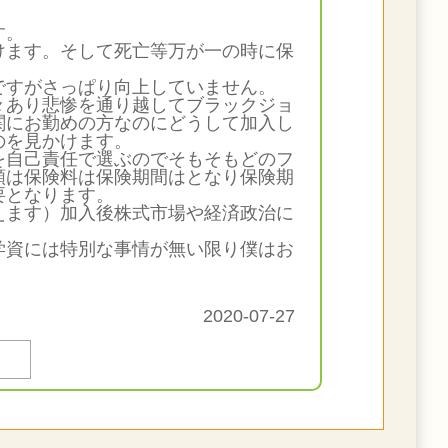
す。
けます。そして死亡等万が一の時に保
ですがさっぱり向上していません。
々あり悲惨を通り越してブラックジョ
関にお勤めの方なのにどうして加入し
のを見かけます。
を自己責任で選ぶのでそもそもどのフ
額は保険料は保険期間はとなり保険期
要となります。
えます）加入後株式市場や経済政治に
学資には特別な事情が無い限り僕はお
2020-07-27