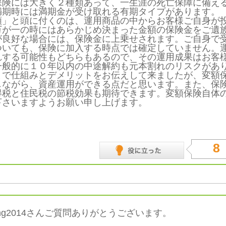
険には大きく２種類あって、一生涯の死亡保障に備える
満期時には満期金が受け取れる有期タイプがあります。
」と頭に付くのは、運用商品の中からお客様ご自身が投
万が一の時にはあらかじめ決まった金額の保険金をご遺
が良好な場合には、保険金に上乗せされます。ご自身で
ついても、保険に加入する時点では確定していません。
れする可能性もどちらもあるので、その運用成果はお客
一般的に１０年以内の中途解約も元本割れのリスクがあ
で仕組みとデメリットをお伝えして来ましたが、変額保
しながら、資産運用ができる点だと思います。また、保
得税と住民税の節税効果も期待できます。変額保険自体
下さいますようお願い申し上げます。
8
ming2014さんご質問ありがとうございます。