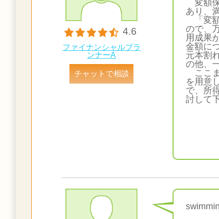
変額保
あり、
「変額
ので、
4.6
用成果
金額に
ファイナンシャルプラ
元本割
ンナーA
の他、
ここま
チャットで相談
を用意
で、所
討して
swim