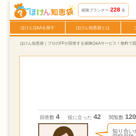
保険で貯金？！ー知り合いから保険で貯金をするなら変額保険がいいよ！と聞いたのですが、 変...|ほけん知恵袋 | 保険Q&A | ほけん知恵袋
228
保険プランナー
名
ほけんQ&Aを探す
ほけん知恵袋とは
ほけん知恵袋｜プロのFPが回答する保険Q&Aサービス！無料で
4
42
120
回答数
役に立った
閲覧数
知り合い