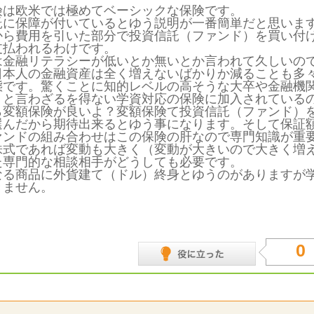
険は欧米では極めてベーシックな保険です。
託に保障が付いているとゆう説明が一番簡単だと思いま
から費用を引いた部分で投資信託（ファンド）を買い付
支払われるわけです。
は金融リテラシーが低いとか無いとか言われて久しいの
日本人の金融資産は全く増えないばかりか減ることも多
態です。驚くことに知的レベルの高そうな大卒や金融機
？と言わざるを得ない学資対応の保険に加入されている
ら変額保険が良いよ？変額保険て投資信託（ファンド）
選んだから期待出来るとゆう事になります。そして保証
ァンドの組み合わせはこの保険の肝なので専門知識が重
株式であれば変動も大きく（変動が大きいので大きく増
た専門的な相談相手がどうしても必要です。
なる商品に外貨建て（ドル）終身とゆうのがありますが
きません。
0