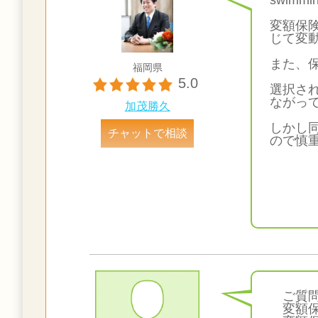
swim
変額保
じて変
また、
福岡県
5.0
選択さ
ながっ
加茂勝久
しかし
チャットで相談
ので慎
ご質問
変額保