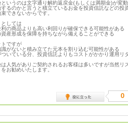
険というのは文字通り解約返戻金(もしくは満期金)が変
動するのかと言うと積立ているお金を投資信託などの投
約束できないからです。
トとしては
金利の商品よりも高い利回りが確保できる可能性がある
の資産形成を保障を持ちながら備えることができる
ットですが
知識がないと積み立てた元本を割り込む可能性がある
がついている分、投資信託よりもコストがかかり運用リ
険は人気がありご契約されるお客様は多いですが当然リ
とをお勧めいたします。
0