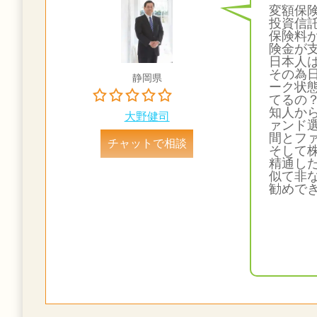
変額保
投資信
保険料
険金が
日本人
その為
静岡県
ーク状
てるの
知人か
大野健司
ァンド
間とフ
チャットで相談
そして
精通し
似て非
勧めで