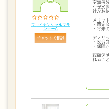
変額保
なぜ変
社がお
メリッ
・固定
ファイナンシャルプラ
・将来
ンナーA
デメリ
チャットで相談
・投資
・保障
変額保
れるこ