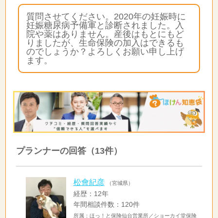
質問させてください。2020年の妊娠時に
妊娠糖尿病予備軍と診断されました。入
院や薬はありません。産後はもとにもど
りましたが、生命保険の加入はできるも
のでしょうか？よろしくお願い申し上げ
ます。
プランナーの回答（13件）
松會紀彦
（宮城県）
経歴：12年
年間相談件数：120件
所属：ほっ！と保険仙台営業所／ショーカイ堂保険