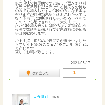
仮に現状で糖尿病ですと厳しい面があり引
き受け基準緩和型と呼ばれる持病をお持ち
の方でも加入しやすい保険のみになる事は
有りますが特段糖尿病と診断された訳では
なく予備軍と診断された事があるレベルで
すのでご心配はされなくて大丈夫です。
ただ保険加入云々には関係なく定期的に検
診等で数値を意識されて健康維持に努める
事はお勧めします。
ご不明点・追加のご質問等が御座いました
ら当サイト(保険のＱ＆Ａ)をご活用頂ければ
と存じます。
宜しくお願い致します。
2021-05-17
1
大野健司
（静岡県）