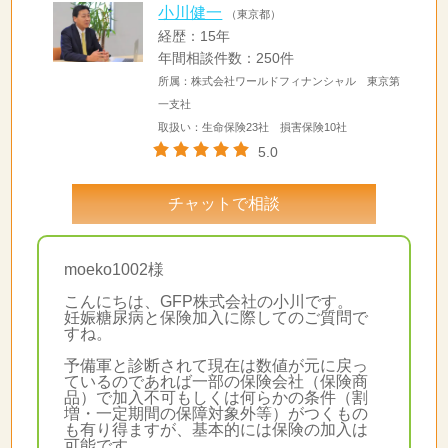
小川健一
（東京都）
経歴：15年
年間相談件数：250件
所属：株式会社ワールドフィナンシャル 東京第
一支社
取扱い：生命保険23社 損害保険10社
5.0
チャットで相談
moeko1002様
こんにちは、GFP株式会社の小川です。
妊娠糖尿病と保険加入に際してのご質問で
すね。
予備軍と診断されて現在は数値が元に戻っ
ているのであれば一部の保険会社（保険商
品）で加入不可もしくは何らかの条件（割
増・一定期間の保障対象外等）がつくもの
も有り得ますが、基本的には保険の加入は
可能です。