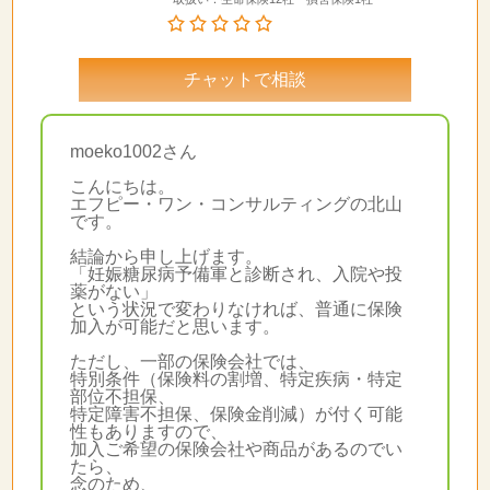
チャットで相談
moeko1002さん
こんにちは。
エフピー・ワン・コンサルティングの北山
です。
結論から申し上げます。
「妊娠糖尿病予備軍と診断され、入院や投
薬がない」
という状況で変わりなければ、普通に保険
加入が可能だと思います。
ただし、一部の保険会社では、
特別条件（保険料の割増、特定疾病・特定
部位不担保、
特定障害不担保、保険金削減）が付く可能
性もありますので、
加入ご希望の保険会社や商品があるのでい
たら、
念のため、