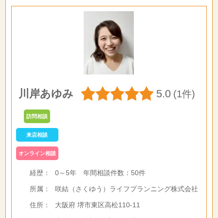
川岸あゆみ
5.0
(1件)
訪問相談
来店相談
オンライン相談
経歴：
0～5年
年間相談件数：
50件
所属：
咲結（さくゆう）ライフプランニング株式会社
住所：
大阪府 堺市東区高松110-11