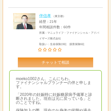
伴信孝
（東京都）
経歴：21年
年間相談件数：60件
所属：マニュライフ・ファイナンシャル・アドバ
イザーズ株式会社
取扱い：生命保険19社 損害保険6社
チャットで相談
moeko1002さん、こんにちわ。
ファイナンシャルプランナーの伴と申しま
す。
「2020年の妊娠時に妊娠糖尿病予備軍と診
断されました。現在は元に戻っている」と
のことですね。
保険加入の際、現在のお身体の状態や過去