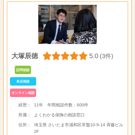
大塚辰徳
5.0
(3件)
訪問相談
来店相談
オンライン相談
経歴：
11年
年間相談件数：
600件
所属：
よくわかる保険の相談窓口
住所：
埼玉県 さいたま市浦和区常盤10-9-14 斉藤ビル
2F