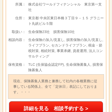
所属：
株式会社ワールドフィナンシャル 東京第一支
社
住所：
東京都 中央区東日本橋３丁目９－１５ グラニー
ト丸絖ビル５階
取扱い：
生命保険23社 損害保険10社
相談内容：
生命保険の加入/見直し, 損害保険の加入/見直し,
ライフプラン, セカンドライフプラン, 税金・節
税対策, 相続対策, 事業承継, 資産運用, 法人コン
サルティング
保有資格：
TLC (生保協会認定FP), 生命保険募集人, 損害保
険募集人
現在、保険募集人業務と兼務して社内の各種業務に従
事している関係上、全て「定休日」表記にしておりま
す。・・・
詳細を見る 相談予約する >