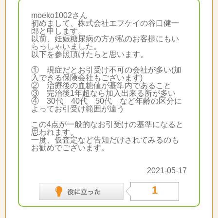
moeko1002さん
初めまして、株式会社エフケイの谷口健一
郎と申します。
以前、妊娠糖尿病の方が私のお客様にもい
らっしゃいました。
以下を参照頂けたらと思います。
① 現症だとお引受け不可の会社が多い(加
入できる保険会社もございます)
② 治療後の血糖値が基準内であること
③ 完治後1年超なら加入出来る所が多い
④ 30代 40代 50代 など年齢の区分に
よってお引受け範囲が違う
この4点が一般的なお引受けの基準になると
思われます。
一度、仮査定など告知だけされてみるのも
お勧めでございます。
2021-05-17
1