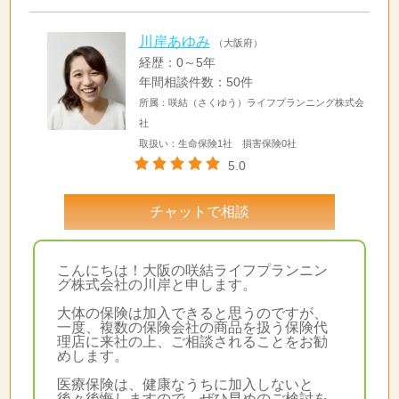
川岸あゆみ
（大阪府）
経歴：0～5年
年間相談件数：50件
所属：咲結（さくゆう）ライフプランニング株式会
社
取扱い：生命保険1社 損害保険0社
5.0
チャットで相談
こんにちは！大阪の咲結ライフプランニン
グ株式会社の川岸と申します。
大体の保険は加入できると思うのですが、
一度、複数の保険会社の商品を扱う保険代
理店に来社の上、ご相談されることをお勧
めします。
医療保険は、健康なうちに加入しないと
後々後悔しますので、ぜひ早めのご検討を