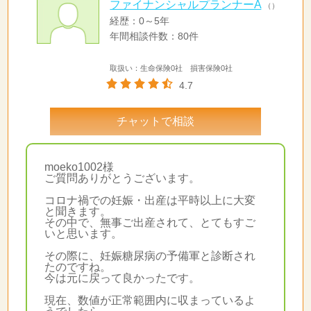
ファイナンシャルプランナーA
（）
経歴：0～5年
年間相談件数：80件
取扱い：生命保険0社 損害保険0社
4.7
チャットで相談
moeko1002様
ご質問ありがとうございます。
コロナ禍での妊娠・出産は平時以上に大変
と聞きます。
その中で、無事ご出産されて、とてもすご
いと思います。
その際に、妊娠糖尿病の予備軍と診断され
たのですね。
今は元に戻って良かったです。
現在、数値が正常範囲内に収まっているよ