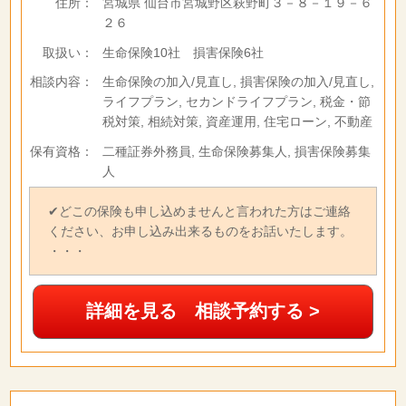
住所：
宮城県 仙台市宮城野区萩野町３－８－１９－６
２６
取扱い：
生命保険10社 損害保険6社
相談内容：
生命保険の加入/見直し, 損害保険の加入/見直し,
ライフプラン, セカンドライフプラン, 税金・節
税対策, 相続対策, 資産運用, 住宅ローン, 不動産
保有資格：
二種証券外務員, 生命保険募集人, 損害保険募集
人
✔どこの保険も申し込めませんと言われた方はご連絡
ください、お申し込み出来るものをお話いたします。
・・・
詳細を見る 相談予約する >