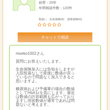
経歴：20年
年間相談件数：120件
取扱い：生命保険0社 損害保険0社
チャットで相談
moeko1002さん
質問にお答えいたします。
生命保険加入には告知をしますが
入院投薬なしで産後に数値が戻っ
ているので問題なく加入できると
思いますよ。
糖尿病および予備軍の場合の数値
としてHbA1cを気にします。最近
は数値の許容範囲も広がっており
ますし現状数値が通常であれば問
題ないと考えます。