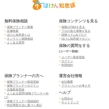
無料保険相談
保険コンテンツを見る
>
保険プランナー検索
>
保険のQ&Aを見る
>
店舗検索
>
プロの加入保険を見る
>
ほけん知恵袋とは
>
保険コラム&ブログ
>
オンライン保険相談
>
ほけん知恵袋マガジン
>
よくある質問
保険の質問をする
(ユーザー登録)
>
ユーザー新規登録
>
ログイン
>
利用規約
保険プランナーの方へ
運営会社情報
>
保険プランナー新規登録
>
会社概要
>
保険プランナーログイン
>
プライバシーの考え方
>
店舗新規登録
ヘルプ
>
よくある質問(保険プランナー向
け)
>
お問合せ
>
保険プランナー登録規約
>
サイトマップ
>
特定商取引法に基づく表記