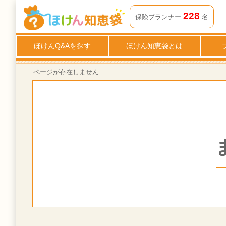
ページが存在しません | ほけん知恵袋
228
保険プランナー
名
ほけんQ&Aを探す
ほけん知恵袋とは
ページが存在しません