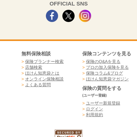
OFFICIAL SNS
無料保険相談
保険コンテンツを見る
>
保険プランナー検索
>
保険のQ&Aを見る
>
店舗検索
>
プロの加入保険を見る
>
ほけん知恵袋とは
>
保険コラム&ブログ
>
オンライン保険相談
>
ほけん知恵袋マガジン
>
よくある質問
保険の質問をする
(ユーザー登録)
>
ユーザー新規登録
>
ログイン
>
利用規約