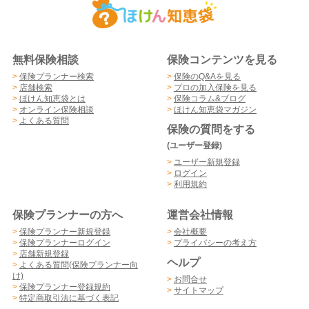
無料保険相談
保険コンテンツを見る
>
保険プランナー検索
>
保険のQ&Aを見る
>
店舗検索
>
プロの加入保険を見る
>
ほけん知恵袋とは
>
保険コラム&ブログ
>
オンライン保険相談
>
ほけん知恵袋マガジン
>
よくある質問
保険の質問をする
(ユーザー登録)
>
ユーザー新規登録
>
ログイン
>
利用規約
保険プランナーの方へ
運営会社情報
>
保険プランナー新規登録
>
会社概要
>
保険プランナーログイン
>
プライバシーの考え方
>
店舗新規登録
ヘルプ
>
よくある質問(保険プランナー向
け)
>
お問合せ
>
保険プランナー登録規約
>
サイトマップ
>
特定商取引法に基づく表記