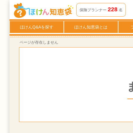
ページが存在しません | ほけん知恵袋
228
保険プランナー
名
ほけんQ&Aを探す
ほけん知恵袋とは
ページが存在しません