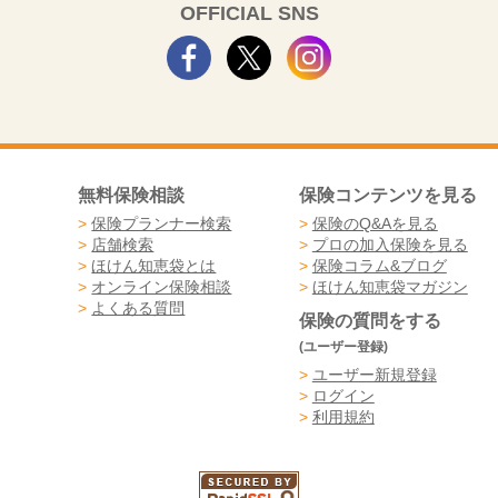
OFFICIAL SNS
無料保険相談
保険コンテンツを見る
>
保険プランナー検索
>
保険のQ&Aを見る
>
店舗検索
>
プロの加入保険を見る
>
ほけん知恵袋とは
>
保険コラム&ブログ
>
オンライン保険相談
>
ほけん知恵袋マガジン
>
よくある質問
保険の質問をする
(ユーザー登録)
>
ユーザー新規登録
>
ログイン
>
利用規約