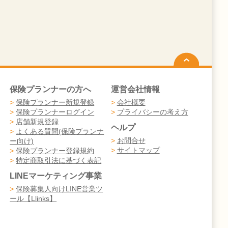
保険プランナーの方へ
運営会社情報
>
保険プランナー新規登録
>
会社概要
>
保険プランナーログイン
>
プライバシーの考え方
>
店舗新規登録
ヘルプ
>
よくある質問(保険プランナ
>
お問合せ
ー向け)
>
サイトマップ
>
保険プランナー登録規約
>
特定商取引法に基づく表記
LINEマーケティング事業
>
保険募集人向けLINE営業ツ
ール【Llinks】