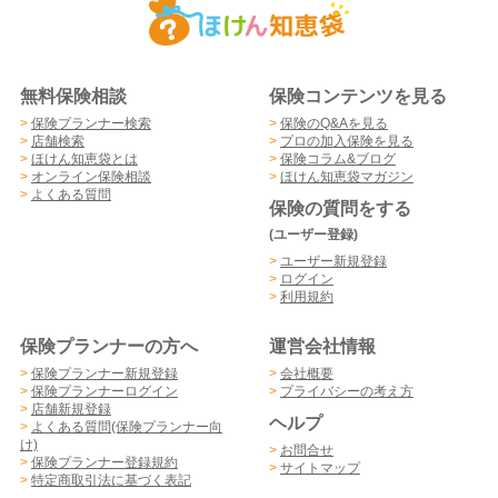
無料保険相談
保険コンテンツを見る
>
保険プランナー検索
>
保険のQ&Aを見る
>
店舗検索
>
プロの加入保険を見る
>
ほけん知恵袋とは
>
保険コラム&ブログ
>
オンライン保険相談
>
ほけん知恵袋マガジン
>
よくある質問
保険の質問をする
(ユーザー登録)
>
ユーザー新規登録
>
ログイン
>
利用規約
保険プランナーの方へ
運営会社情報
>
保険プランナー新規登録
>
会社概要
>
保険プランナーログイン
>
プライバシーの考え方
>
店舗新規登録
ヘルプ
>
よくある質問(保険プランナー向
け)
>
お問合せ
>
保険プランナー登録規約
>
サイトマップ
>
特定商取引法に基づく表記