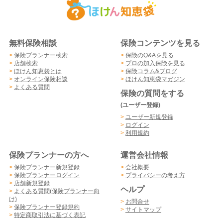
無料保険相談
保険コンテンツを見る
>
保険プランナー検索
>
保険のQ&Aを見る
>
店舗検索
>
プロの加入保険を見る
>
ほけん知恵袋とは
>
保険コラム&ブログ
>
オンライン保険相談
>
ほけん知恵袋マガジン
>
よくある質問
保険の質問をする
(ユーザー登録)
>
ユーザー新規登録
>
ログイン
>
利用規約
保険プランナーの方へ
運営会社情報
>
保険プランナー新規登録
>
会社概要
>
保険プランナーログイン
>
プライバシーの考え方
>
店舗新規登録
ヘルプ
>
よくある質問(保険プランナー向
け)
>
お問合せ
>
保険プランナー登録規約
>
サイトマップ
>
特定商取引法に基づく表記