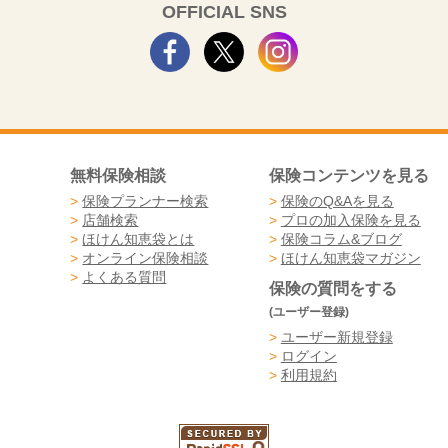
OFFICIAL SNS
無料保険相談
保険コンテンツを見る
>
保険プランナー検索
>
保険のQ&Aを見る
>
店舗検索
>
プロの加入保険を見る
>
ほけん知恵袋とは
>
保険コラム&ブログ
>
オンライン保険相談
>
ほけん知恵袋マガジン
>
よくある質問
保険の質問をする
(ユーザー登録)
>
ユーザー新規登録
>
ログイン
>
利用規約