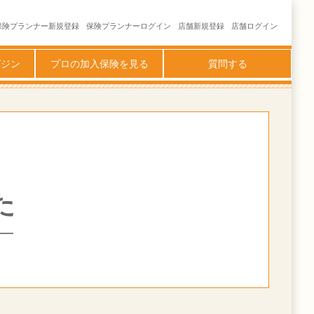
保険プランナー新規登録
保険プランナーログイン
店舗新規登録
店舗ログイン
ガジン
プロの加入保険を見る
質問する
た