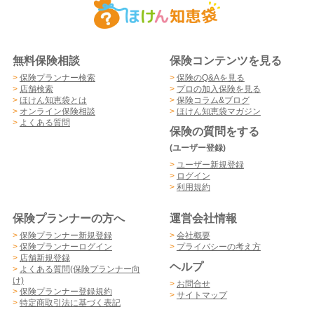
無料保険相談
保険コンテンツを見る
>
保険プランナー検索
>
保険のQ&Aを見る
>
店舗検索
>
プロの加入保険を見る
>
ほけん知恵袋とは
>
保険コラム&ブログ
>
オンライン保険相談
>
ほけん知恵袋マガジン
>
よくある質問
保険の質問をする
(ユーザー登録)
>
ユーザー新規登録
>
ログイン
>
利用規約
保険プランナーの方へ
運営会社情報
>
保険プランナー新規登録
>
会社概要
>
保険プランナーログイン
>
プライバシーの考え方
>
店舗新規登録
ヘルプ
>
よくある質問(保険プランナー向
け)
>
お問合せ
>
保険プランナー登録規約
>
サイトマップ
>
特定商取引法に基づく表記