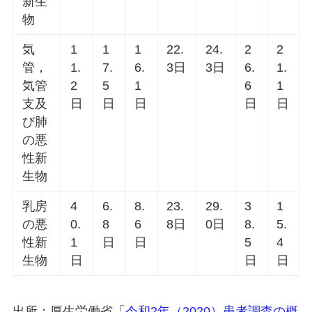
新生
物
気
1
1
1
22.
24.
2
2
管，
1.
7.
6.
3日
3日
6.
1.
気管
2
5
1
6
1
支及
日
日
日
日
日
び肺
の悪
性新
生物
乳房
4
6.
8.
23.
29.
3
1
の悪
0.
8
6
8日
0日
8.
5.
性新
1
日
日
5
4
生物
日
日
日
出所：厚生労働省「
令和2年（2020）患者調査の概