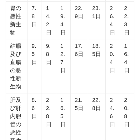
胃の
7.
1
1
22.
23.
2
2
悪性
8
4.
9.
9日
1日
6.
2.
新生
日
2
4
4
3
物
日
日
日
日
結腸
9.
9.
1
17.
18.
2
1
及び
5
8
2.
6日
5日
0.
6.
直腸
日
日
7
4
4
の悪
日
日
日
性新
生物
肝及
8.
2
1
21.
22.
2
2
び肝
6
2.
6.
5日
8日
4.
0.
内胆
日
8
5
6
8
管の
日
日
日
日
悪性