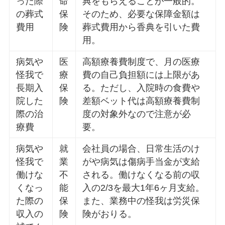
った際
命
典をもらえることが一般的。
の葬式
保
そのため、必要な保障金額は
費用
険
葬式費用から香典を引いた費
用。
病気や
医
高額療養費制度で、月の医療
怪我で
療
費の自己負担額には上限があ
長期入
保
る。ただし、入院時の食費や
院した
険
差額ベット代は高額療養費制
際の治
度の対象外なので注意が必
療費
要。
病気や
就
会社員の場合、日常生活のけ
怪我で
業
がや病気は傷病手当金が支給
働けな
不
される。働けなくなる前の収
くなっ
能
入の2/3を最大1年6ヶ月支給。
た際の
保
また、業務中の怪我は労災保
収入の
険
険がおりる。