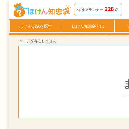
ページが存在しません | ほけん知恵袋
228
保険プランナー
名
ほけんQ&Aを探す
ほけん知恵袋とは
ページが存在しません