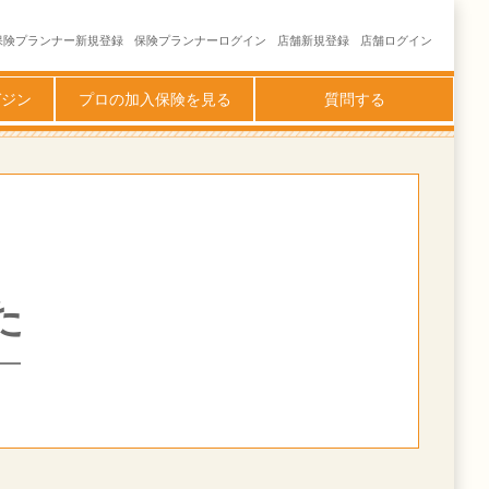
保険プランナー新規登録
保険プランナーログイン
店舗新規登録
店舗ログイン
ガジン
プロの加入保険を見る
質問する
た