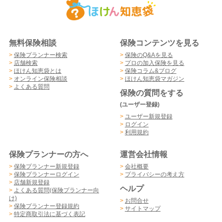
無料保険相談
保険コンテンツを見る
>
保険プランナー検索
>
保険のQ&Aを見る
>
店舗検索
>
プロの加入保険を見る
>
ほけん知恵袋とは
>
保険コラム&ブログ
>
オンライン保険相談
>
ほけん知恵袋マガジン
>
よくある質問
保険の質問をする
(ユーザー登録)
>
ユーザー新規登録
>
ログイン
>
利用規約
保険プランナーの方へ
運営会社情報
>
保険プランナー新規登録
>
会社概要
>
保険プランナーログイン
>
プライバシーの考え方
>
店舗新規登録
ヘルプ
>
よくある質問(保険プランナー向
け)
>
お問合せ
>
保険プランナー登録規約
>
サイトマップ
>
特定商取引法に基づく表記