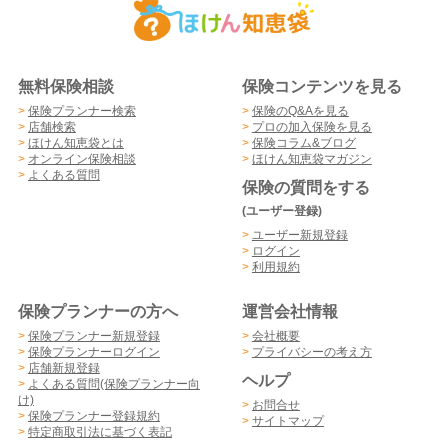
無料保険相談
保険コンテンツを見る
>
保険プランナー検索
>
保険のQ&Aを見る
>
店舗検索
>
プロの加入保険を見る
>
ほけん知恵袋とは
>
保険コラム&ブログ
>
オンライン保険相談
>
ほけん知恵袋マガジン
>
よくある質問
保険の質問をする
(ユーザー登録)
>
ユーザー新規登録
>
ログイン
>
利用規約
保険プランナーの方へ
運営会社情報
>
保険プランナー新規登録
>
会社概要
>
保険プランナーログイン
>
プライバシーの考え方
>
店舗新規登録
ヘルプ
>
よくある質問(保険プランナー向
け)
>
お問合せ
>
保険プランナー登録規約
>
サイトマップ
>
特定商取引法に基づく表記