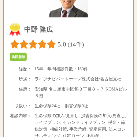
1
中野 隆広
5.0
(14件)
訪問相談
経歴：
15年
年間相談件数：
180件
所属：
ライフナビパートナーズ株式会社/名古屋支社
住所：
愛知県 名古屋市中区錦３丁目８－７ KOMAビル
５階
取扱い：
生命保険24社 損害保険9社
相談内容：
生命保険の加入/見直し, 損害保険の加入/見直し,
ライフプラン, セカンドライフプラン, 税金・節
税対策, 相続対策, 事業承継, 資産運用, 法人コン
サルティング, 住宅ローン, 不動産