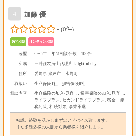
4
加藤 優
-
(0件)
訪問相談
オンライン相談
経歴：
0～5年
年間相談件数：
100件
所属：
三井住友海上代理店delightfullday
住所：
愛知県 瀬戸市上水野町
取扱い：
生命保険1社 損害保険0社
相談内容：
生命保険の加入/見直し, 損害保険の加入/見直し,
ライフプラン, セカンドライフプラン, 税金・節
税対策, 相続対策, 事業承継
知識、経験を活かしまずはアドバイス致します。
また多種多様の人脈から業者様を紹介します。