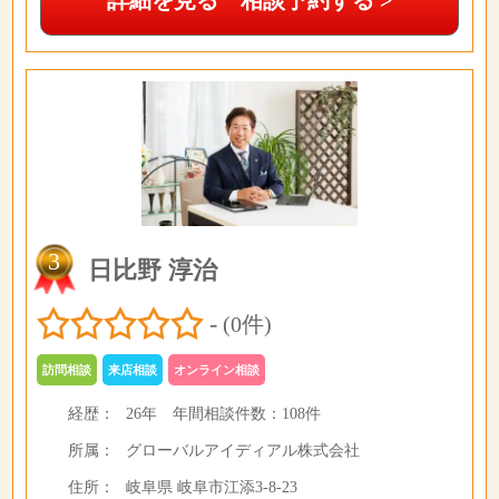
詳細を見る 相談予約する >
3
日比野 淳治
-
(0件)
訪問相談
来店相談
オンライン相談
経歴：
26年
年間相談件数：
108件
所属：
グローバルアイディアル株式会社
住所：
岐阜県 岐阜市江添3-8-23