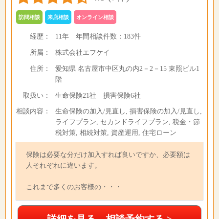
訪問相談
来店相談
オンライン相談
経歴：
11年
年間相談件数：
183件
所属：
株式会社エフケイ
住所：
愛知県 名古屋市中区丸の内2－2－15 東照ビル1
階
取扱い：
生命保険21社 損害保険6社
相談内容：
生命保険の加入/見直し, 損害保険の加入/見直し,
ライフプラン, セカンドライフプラン, 税金・節
税対策, 相続対策, 資産運用, 住宅ローン
保険は必要な分だけ加入すれば良いですか、必要額は
人それぞれに違います。
これまで多くのお客様の・・・