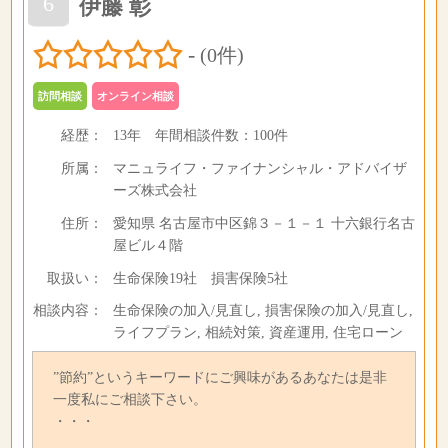
6
伊藤 彰
-
(0件)
訪問相談
オンライン相談
経歴：
13年
年間相談件数：
100件
所属：
マニュライフ・ファイナンシャル・アドバイザ
ーズ株式会社
住所：
愛知県 名古屋市中区錦３－１－１ 十六銀行名古
屋ビル４階
取扱い：
生命保険19社 損害保険5社
相談内容：
生命保険の加入/見直し, 損害保険の加入/見直し,
ライフプラン, 相続対策, 資産運用, 住宅ローン
”節約”というキーワードにご興味があるあなたは是非
一度私にご相談下さい。
・・・