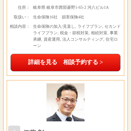
住所：
岐阜県 岐阜市茜部菱野1-65-2 河八ビル1A
取扱い：
生命保険16社 損害保険4社
相談内容：
生命保険の加入/見直し, ライフプラン, セカンド
ライフプラン, 税金・節税対策, 相続対策, 事業
承継, 資産運用, 法人コンサルティング, 住宅ロ
ーン
詳細を見る 相談予約する >