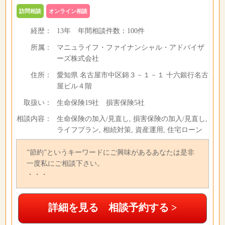
訪問相談
オンライン相談
経歴：
13年
年間相談件数：
100件
所属：
マニュライフ・ファイナンシャル・アドバイザ
ーズ株式会社
住所：
愛知県 名古屋市中区錦３－１－１ 十六銀行名古
屋ビル４階
取扱い：
生命保険19社 損害保険5社
相談内容：
生命保険の加入/見直し, 損害保険の加入/見直し,
ライフプラン, 相続対策, 資産運用, 住宅ローン
”節約”というキーワードにご興味があるあなたは是非
一度私にご相談下さい。
・・・
詳細を見る 相談予約する >