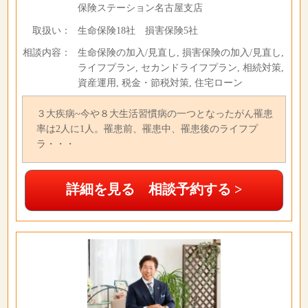
保険ステーション名古屋支店
取扱い：
生命保険18社 損害保険5社
相談内容：
生命保険の加入/見直し, 損害保険の加入/見直し,
ライフプラン, セカンドライフプラン, 相続対策,
資産運用, 税金・節税対策, 住宅ローン
３大疾病~今や８大生活習慣病の一つとなったがん罹患
率は2人に1人。罹患前、罹患中、罹患後のライフプ
ラ・・・
詳細を見る 相談予約する >