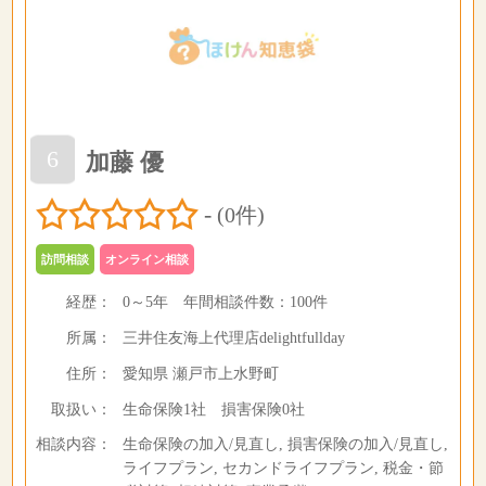
6
加藤 優
-
(0件)
訪問相談
オンライン相談
経歴：
0～5年
年間相談件数：
100件
所属：
三井住友海上代理店delightfullday
住所：
愛知県 瀬戸市上水野町
取扱い：
生命保険1社 損害保険0社
相談内容：
生命保険の加入/見直し, 損害保険の加入/見直し,
ライフプラン, セカンドライフプラン, 税金・節