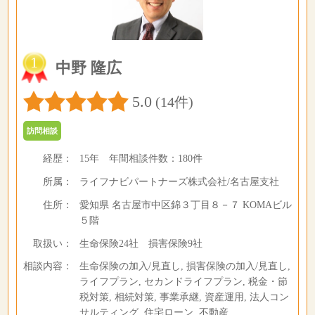
1
中野 隆広
5.0
(14件)
訪問相談
経歴：
15年
年間相談件数：
180件
所属：
ライフナビパートナーズ株式会社/名古屋支社
住所：
愛知県 名古屋市中区錦３丁目８－７ KOMAビル
５階
取扱い：
生命保険24社 損害保険9社
相談内容：
生命保険の加入/見直し, 損害保険の加入/見直し,
ライフプラン, セカンドライフプラン, 税金・節
税対策, 相続対策, 事業承継, 資産運用, 法人コン
サルティング, 住宅ローン, 不動産