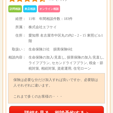
訪問相談
来店相談
オンライン相談
経歴：
11年
年間相談件数：
183件
所属：
株式会社エフケイ
住所：
愛知県 名古屋市中区丸の内2－2－15 東照ビル1
階
取扱い：
生命保険21社 損害保険6社
相談内容：
生命保険の加入/見直し, 損害保険の加入/見直し,
ライフプラン, セカンドライフプラン, 税金・節
税対策, 相続対策, 資産運用, 住宅ローン
保険は必要な分だけ加入すれば良いですか、必要額は
人それぞれに違います。
これまで多くのお客様の・・・