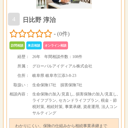
4
日比野 淳治
-
(0件)
訪問相談
来店相談
オンライン相談
経歴：
26年
年間相談件数：
108件
所属：
グローバルアイディアル株式会社
住所：
岐阜県 岐阜市江添3-8-23
取扱い：
生命保険17社 損害保険7社
相談内容：
生命保険の加入/見直し, 損害保険の加入/見直し,
ライフプラン, セカンドライフプラン, 税金・節
税対策, 相続対策, 事業承継, 資産運用, 法人コン
サルティング
わかりにくい、保険の仕組みから相続事業承継まで