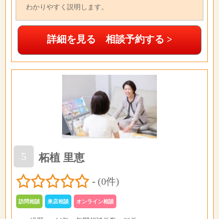
わかりやすく説明します。
詳細を見る 相談予約する >
5
柘植 里恵
-
(0件)
訪問相談
来店相談
オンライン相談