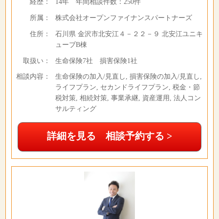
経歴：
14年
年間相談件数：
250件
所属：
株式会社オープンファイナンスパートナーズ
住所：
石川県 金沢市北安江４－２２－９ 北安江ユニキ
ューブB棟
取扱い：
生命保険7社 損害保険1社
相談内容：
生命保険の加入/見直し, 損害保険の加入/見直し,
ライフプラン, セカンドライフプラン, 税金・節
税対策, 相続対策, 事業承継, 資産運用, 法人コン
サルティング
詳細を見る 相談予約する >