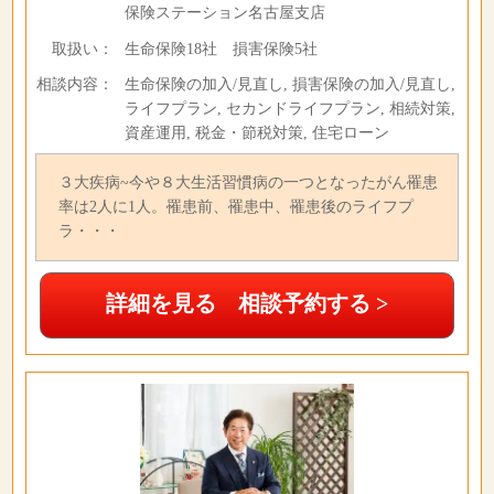
保険ステーション名古屋支店
取扱い：
生命保険18社 損害保険5社
相談内容：
生命保険の加入/見直し, 損害保険の加入/見直し,
ライフプラン, セカンドライフプラン, 相続対策,
資産運用, 税金・節税対策, 住宅ローン
３大疾病~今や８大生活習慣病の一つとなったがん罹患
率は2人に1人。罹患前、罹患中、罹患後のライフプ
ラ・・・
詳細を見る 相談予約する >