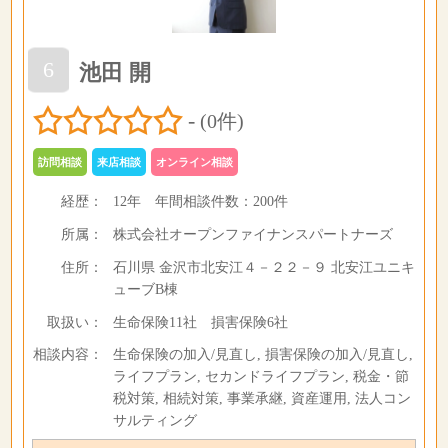
6
池田 開
-
(0件)
訪問相談
来店相談
オンライン相談
経歴：
12年
年間相談件数：
200件
所属：
株式会社オープンファイナンスパートナーズ
住所：
石川県 金沢市北安江４－２２－９ 北安江ユニキ
ューブB棟
取扱い：
生命保険11社 損害保険6社
相談内容：
生命保険の加入/見直し, 損害保険の加入/見直し,
ライフプラン, セカンドライフプラン, 税金・節
税対策, 相続対策, 事業承継, 資産運用, 法人コン
サルティング