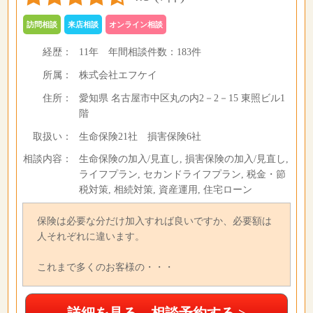
訪問相談
来店相談
オンライン相談
経歴：
11年
年間相談件数：
183件
所属：
株式会社エフケイ
住所：
愛知県 名古屋市中区丸の内2－2－15 東照ビル1
階
取扱い：
生命保険21社 損害保険6社
相談内容：
生命保険の加入/見直し, 損害保険の加入/見直し,
ライフプラン, セカンドライフプラン, 税金・節
税対策, 相続対策, 資産運用, 住宅ローン
保険は必要な分だけ加入すれば良いですか、必要額は
人それぞれに違います。
これまで多くのお客様の・・・