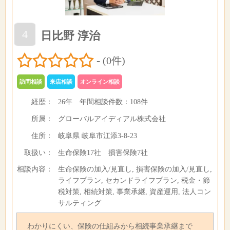
4
日比野 淳治
-
(0件)
訪問相談
来店相談
オンライン相談
経歴：
26年
年間相談件数：
108件
所属：
グローバルアイディアル株式会社
住所：
岐阜県 岐阜市江添3-8-23
取扱い：
生命保険17社 損害保険7社
相談内容：
生命保険の加入/見直し, 損害保険の加入/見直し,
ライフプラン, セカンドライフプラン, 税金・節
税対策, 相続対策, 事業承継, 資産運用, 法人コン
サルティング
わかりにくい、保険の仕組みから相続事業承継まで