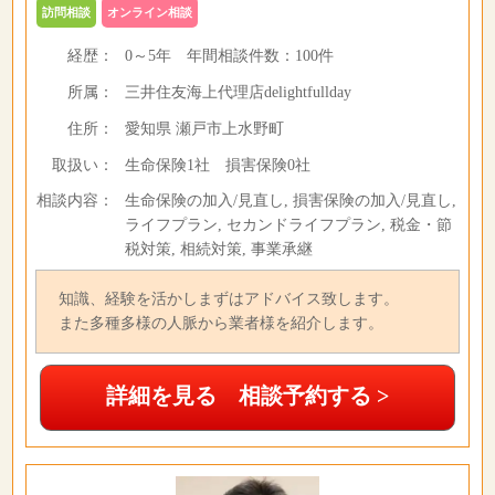
訪問相談
オンライン相談
経歴：
0～5年
年間相談件数：
100件
所属：
三井住友海上代理店delightfullday
住所：
愛知県 瀬戸市上水野町
取扱い：
生命保険1社 損害保険0社
相談内容：
生命保険の加入/見直し, 損害保険の加入/見直し,
ライフプラン, セカンドライフプラン, 税金・節
税対策, 相続対策, 事業承継
知識、経験を活かしまずはアドバイス致します。
また多種多様の人脈から業者様を紹介します。
詳細を見る 相談予約する >