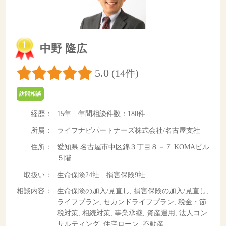
1
中野 隆広
5.0
(14件)
訪問相談
経歴：
15年
年間相談件数：
180件
所属：
ライフナビパートナーズ株式会社/名古屋支社
住所：
愛知県 名古屋市中区錦３丁目８－７ KOMAビル
５階
取扱い：
生命保険24社 損害保険9社
相談内容：
生命保険の加入/見直し, 損害保険の加入/見直し,
ライフプラン, セカンドライフプラン, 税金・節
税対策, 相続対策, 事業承継, 資産運用, 法人コン
サルティング, 住宅ローン, 不動産