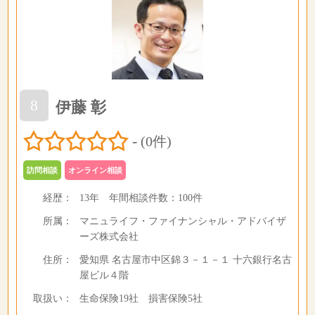
8
伊藤 彰
-
(0件)
訪問相談
オンライン相談
経歴：
13年
年間相談件数：
100件
所属：
マニュライフ・ファイナンシャル・アドバイザ
ーズ株式会社
住所：
愛知県 名古屋市中区錦３－１－１ 十六銀行名古
屋ビル４階
取扱い：
生命保険19社 損害保険5社