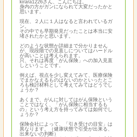
kirara1226さん、こんにちは。
身内の方がガンになられて大変だったかと
思います。
現在、２人に１人はなると言われているガ
ン。
その中でも早期発見だったことは本当に安
堵されたかと思います。
どのような状態か詳細まで分かりません
が、現段階での見直しについてはハードル
が高いことは考えられます。
只、それは再度「がん保険」への加入見直
しということです。
例えば、視点を少し変えてみて、医療保険
でまかなえるものはないのかといったとこ
ろも検討材料として考えてみてはどうでし
ょうか？
あくまで、がんに対してはがん保険という
ことではなく、「がん保険に相当するも
の」という考え方を持ってみては如何でし
ょうか？
保険会社によって、「引き受けの目安」は
異なります。（健康状態で引受が出来る、
出来ないの判断）