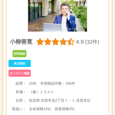
小柳善寛
4.9
(32件)
訪問相談
来店相談
オンライン相談
経歴：
20年
年間相談件数：
180件
所属：
（株）トラスト
住所：
佐賀県 佐賀市光2丁目１－１ 佐賀支社
取扱い：
生命保険13社 損害保険2社