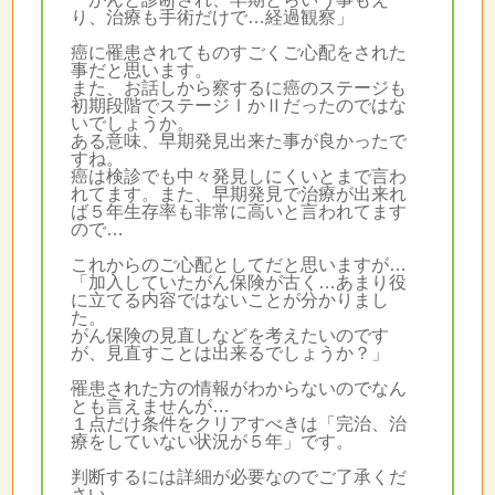
り、治療も手術だけで…経過観察」
癌に罹患されてものすごくご心配をされた
事だと思います。
また、お話しから察するに癌のステージも
初期段階でステージⅠかⅡだったのではな
いでしょうか。
ある意味、早期発見出来た事が良かったで
すね。
癌は検診でも中々発見しにくいとまで言わ
れてます。また、早期発見で治療が出来れ
ば５年生存率も非常に高いと言われてます
ので…
これからのご心配としてだと思いますが…
「加入していたがん保険が古く…あまり役
に立てる内容ではないことが分かりまし
た。
がん保険の見直しなどを考えたいのです
が、見直すことは出来るでしょうか？」
罹患された方の情報がわからないのでなん
とも言えませんが…
１点だけ条件をクリアすべきは「完治、治
療をしていない状況が５年」です。
判断するには詳細が必要なのでご了承くだ
さい。