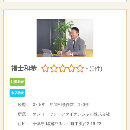
福士和希
-
(0件)
訪問相談
来店相談
経歴：
0～5年
年間相談件数：
150件
所属：
オンリーワン・ファイナンシャル株式会社
住所：
千葉県 印旛郡酒々井町中央台2-19-22