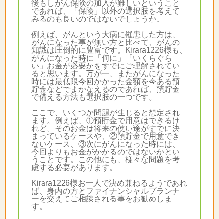
後もしがん保険の加入が難しいということ
であれば、「保険」以外の選択肢を考えて
みるのも良いのではないでしょうか。
例えば、がんという大病に罹患した方は、
がんになった事が無い方と比べて、がんの
知識は圧倒的に豊富です。Kirara1226様も、
がんになった時に「何に」「いくらぐら
い」お金が必要かをすでにご理解されてい
ると思います。万が一、またがんになった
時には最低限今回かかった金額を今ある預
貯金などでまかなえるのであれば、預貯金
で備える方法も選択肢の一つです。
ここで、いくつか問題が生じると想定され
ます。例えば、①預貯金で用意はできるけ
れど、そのお金は将来の使い途がすでに決
まっているケースや、②預貯金で用意でき
ないケース、③次にがんになった時には、
今回よりもお金がかかるのではないかとい
うことです。この他にも、様々な問題を考
慮する必要があります。
Kirara1226様お一人で決め兼ねるようであれ
ば、身内の方とファイナンシャルプランナ
ーを交えてご相談される事をお勧めしま
す。