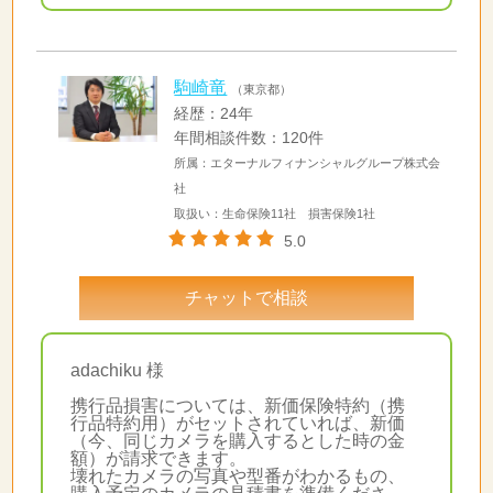
駒崎竜
（東京都）
経歴：24年
年間相談件数：120件
所属：エターナルフィナンシャルグループ株式会
社
取扱い：生命保険11社 損害保険1社
5.0
チャットで相談
adachiku 様
携行品損害については、新価保険特約（携
行品特約用）がセットされていれば、新価
（今、同じカメラを購入するとした時の金
額）が請求できます。
壊れたカメラの写真や型番がわかるもの、