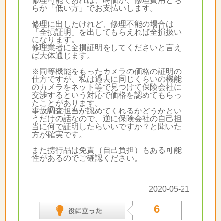
修理可能であれば、時価か、修理費用どち
らか「低い方」でお支払いします。
修理に出したけれど、修理不能の場合は
「全損証明」を出してもらえれば全損扱い
になります。
修理業者に全損証明をしてくださいと言え
ば大体通じます。
※同等機能をもったカメラの価格の証明の
仕方ですが、私は過去に同じくらいの機能
のカメラをネット等で見つけて保険会社に
交渉するという対応で価格を認めてもらっ
たことがあります。
事故調査担当が認めてくれるかどうかとい
うだけの話なので、逆に保険会社の自己担
当に何で証明したらいいですか？と聞いた
方が確実です。
また携行品は免責（自己負担）もある可能
性があるのでご確認ください。
2020-05-21
6