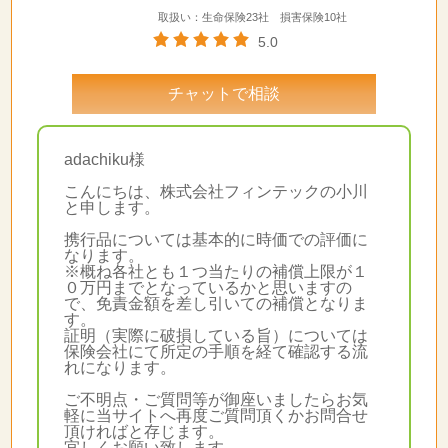
取扱い：生命保険23社 損害保険10社
5.0
チャットで相談
adachiku様
こんにちは、株式会社フィンテックの小川
と申します。
携行品については基本的に時価での評価に
なります。
※概ね各社とも１つ当たりの補償上限が１
０万円までとなっているかと思いますの
で、免責金額を差し引いての補償となりま
す。
証明（実際に破損している旨）については
保険会社にて所定の手順を経て確認する流
れになります。
ご不明点・ご質問等が御座いましたらお気
軽に当サイトへ再度ご質問頂くかお問合せ
頂ければと存じます。
宜しくお願い致します。