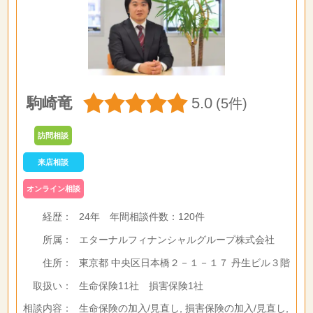
駒崎竜
5.0
(5件)
訪問相談
来店相談
オンライン相談
経歴：
24年
年間相談件数：
120件
所属：
エターナルフィナンシャルグループ株式会社
住所：
東京都 中央区日本橋２－１－１７ 丹生ビル３階
取扱い：
生命保険11社 損害保険1社
相談内容：
生命保険の加入/見直し, 損害保険の加入/見直し,