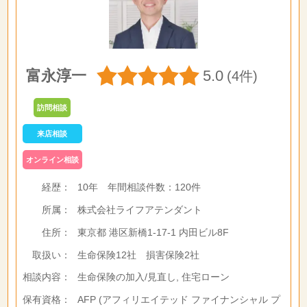
富永淳一
5.0
(4件)
訪問相談
来店相談
オンライン相談
経歴：
10年
年間相談件数：
120件
所属：
株式会社ライフアテンダント
住所：
東京都 港区新橋1-17-1 内田ビル8F
取扱い：
生命保険12社 損害保険2社
相談内容：
生命保険の加入/見直し, 住宅ローン
保有資格：
AFP (アフィリエイテッド ファイナンシャル プ