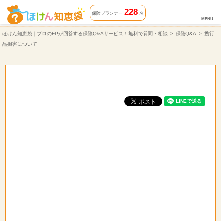
携行品損害について | 保険Q&A | ほけん知恵袋
228
保険プランナー
名
MENU
ほけん知恵袋｜プロのFPが回答する保険Q&Aサービス！無料で質問・相談
保険Q&A
携行
品損害について