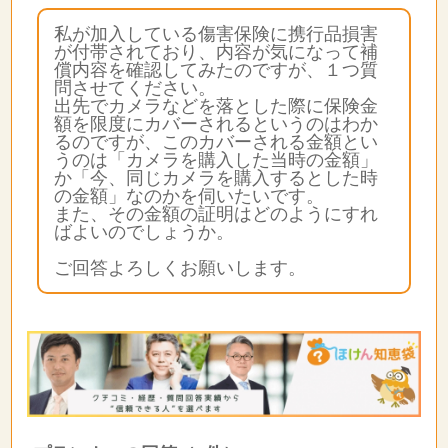
私が加入している傷害保険に携行品損害
が付帯されており、内容が気になって補
償内容を確認してみたのですが、１つ質
問させてください。
出先でカメラなどを落とした際に保険金
額を限度にカバーされるというのはわか
るのですが、このカバーされる金額とい
うのは「カメラを購入した当時の金額」
か「今、同じカメラを購入するとした時
の金額」なのかを伺いたいです。
また、その金額の証明はどのようにすれ
ばよいのでしょうか。
ご回答よろしくお願いします。