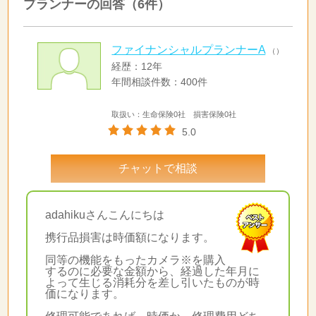
プランナーの回答（6件）
ファイナンシャルプランナーA
（）
経歴：12年
年間相談件数：400件
取扱い：生命保険0社 損害保険0社
5.0
チャットで相談
adahikuさんこんにちは
携行品損害は時価額になります。
同等の機能をもったカメラ※を購入
するのに必要な金額から、経過した年月に
よって生じる消耗分を差し引いたものが時
価になります。