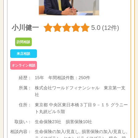
小川健一
5.0
(12件)
訪問相談
来店相談
オンライン相談
経歴：
15年
年間相談件数：
250件
所属：
株式会社ワールドフィナンシャル 東京第一支
社
住所：
東京都 中央区東日本橋３丁目９－１５ グラニー
ト丸絖ビル５階
取扱い：
生命保険23社 損害保険10社
相談内容：
生命保険の加入/見直し, 損害保険の加入/見直し,