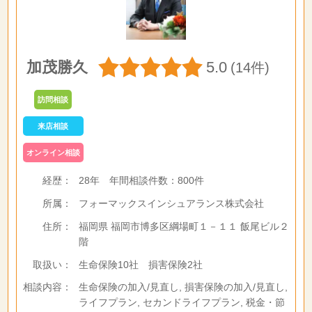
加茂勝久
5.0
(14件)
訪問相談
来店相談
オンライン相談
経歴：
28年
年間相談件数：
800件
所属：
フォーマックスインシュアランス株式会社
住所：
福岡県 福岡市博多区綱場町１－１１ 飯尾ビル２
階
取扱い：
生命保険10社 損害保険2社
相談内容：
生命保険の加入/見直し, 損害保険の加入/見直し,
ライフプラン, セカンドライフプラン, 税金・節