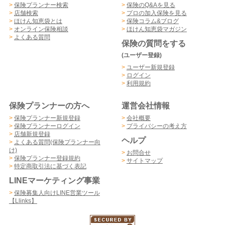
>
保険プランナー検索
>
保険のQ&Aを見る
>
店舗検索
>
プロの加入保険を見る
>
ほけん知恵袋とは
>
保険コラム&ブログ
>
オンライン保険相談
>
ほけん知恵袋マガジン
>
よくある質問
保険の質問をする
(ユーザー登録)
>
ユーザー新規登録
>
ログイン
>
利用規約
保険プランナーの方へ
運営会社情報
>
保険プランナー新規登録
>
会社概要
>
保険プランナーログイン
>
プライバシーの考え方
>
店舗新規登録
ヘルプ
>
よくある質問(保険プランナー向
け)
>
お問合せ
>
保険プランナー登録規約
>
サイトマップ
>
特定商取引法に基づく表記
LINEマーケティング事業
>
保険募集人向けLINE営業ツール
【Llinks】