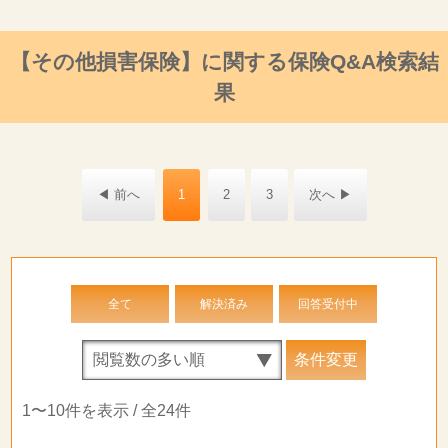
【その他損害保険】に関する保険Q&A検索結
果
◀ 前へ
1
2
3
次へ ▶
全て
解決済み
回答受付中
1〜10件を表示 / 全24件