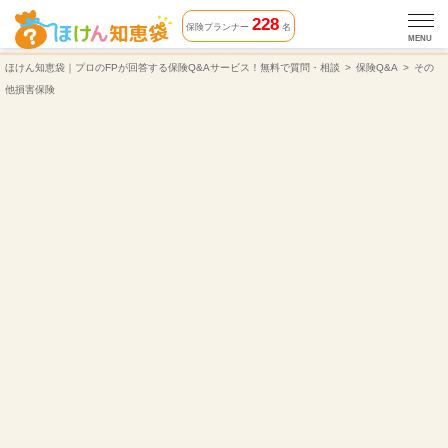
【その他損害保険】に関する保険Q&A | ほけん知恵袋
228
保険プランナー
名
MENU
ほけん知恵袋｜プロのFPが回答する保険Q&Aサービス！無料で質問・相談
保険Q&A
その
他損害保険