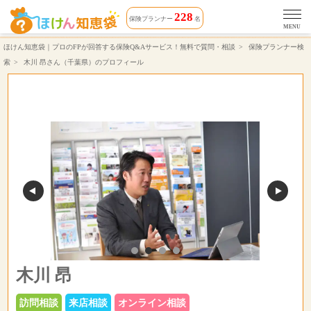
木川 昂さん（対応エリア 千葉県）相談できる保険プランナーのプロフィール | ほけん知恵袋
228
保険プランナー
名
MENU
ほけん知恵袋｜プロのFPが回答する保険Q&Aサービス！無料で質問・相談
保険プランナー検
索
木川 昂さん（千葉県）のプロフィール
木川 昂
訪問相談
来店相談
オンライン相談