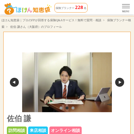
佐伯 謙さん（対応エリア 大阪府）相談できる保険プランナーのプロフィール | ほけん知恵袋
228
保険プランナー
名
MENU
ほけん知恵袋｜プロのFPが回答する保険Q&Aサービス！無料で質問・相談
保険プランナー検
索
佐伯 謙さん（大阪府）のプロフィール
佐伯 謙
訪問相談
来店相談
オンライン相談