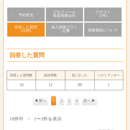
プロフィール
クチコミ
予約状況
取扱保険会社
(1件)
回答した質問
加入保険プラン
保険相談について
(10件)
・記事
回答した質問
回答した質問数
総回答数
役に立った
ベストアンサー
10
12
88
1
◀ 前へ
1
2
3
4
次へ ▶
10件中 / 1〜3件を表示