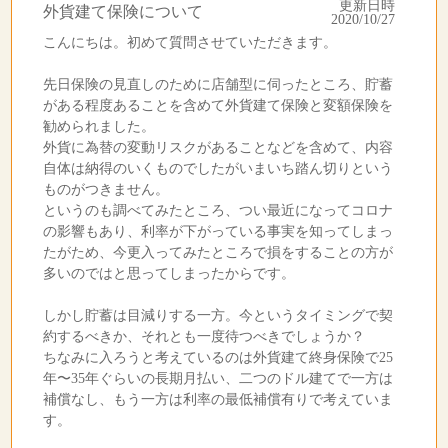
更新日時
外貨建て保険について
2020/10/27
こんにちは。初めて質問させていただきます。
先日保険の見直しのために店舗型に伺ったところ、貯蓄
がある程度あることを含めて外貨建て保険と変額保険を
勧められました。
外貨に為替の変動リスクがあることなどを含めて、内容
自体は納得のいくものでしたがいまいち踏ん切りという
ものがつきません。
というのも調べてみたところ、つい最近になってコロナ
の影響もあり、利率が下がっている事実を知ってしまっ
たがため、今更入ってみたところで損をすることの方が
多いのではと思ってしまったからです。
しかし貯蓄は目減りする一方。今というタイミングで契
約するべきか、それとも一度待つべきでしょうか？
ちなみに入ろうと考えているのは外貨建て終身保険で25
年〜35年ぐらいの長期月払い、二つのドル建てで一方は
補償なし、もう一方は利率の最低補償有りで考えていま
す。