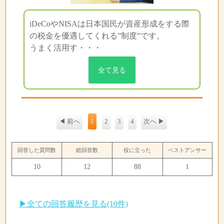
iDeCoやNISAは日本国民が資産形成をする際
の税金を優遇してくれる”制度”です。
うまく活用す・・・
全て見る
◀ 前へ
1
2
3
4
次へ ▶
回答した質問数
総回答数
役に立った
ベストアンサー
10
12
88
1
▶全ての回答履歴を見る(10件)