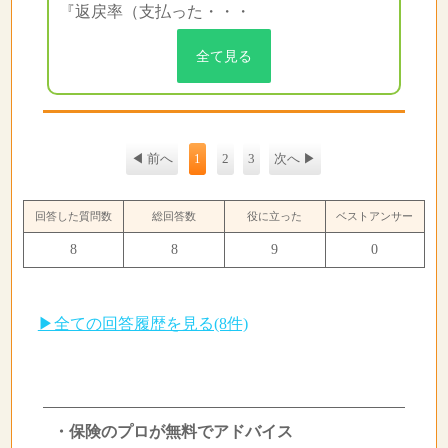
『返戻率（支払った・・・
全て見る
◀ 前へ
1
2
3
次へ ▶
回答した質問数
総回答数
役に立った
ベストアンサー
8
8
9
0
▶全ての回答履歴を見る(8件)
・保険のプロが無料でアドバイス