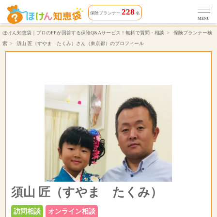
須山 匠（すやま たくみ）さん（対応エリア 神奈川県）相談できる保険プランナーのプロフィール | ほけん知恵袋
228
保険プランナー
名
MENU
ほけん知恵袋｜プロのFPが回答する保険Q&Aサービス！無料で質問・相談
保険プランナー検
索
須山 匠（すやま たくみ）さん（東京都）のプロフィール
須山 匠（すやま たくみ）
訪問相談
オンライン相談