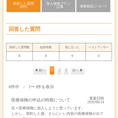
回答した質問
加入保険プラン
保険相談について
(8件)
・記事
回答した質問
回答した質問数
総回答数
役に立った
ベストアンサー
8
8
9
0
◀ 前へ
1
2
3
次へ ▶
8件中 / 1〜3件を表示
更新日時
医療保険の申込の時期について
2020/08/24
近々医療保険に加入しようと思っています。
しかし、契約した後、さらにいい内容の医療保険が出て