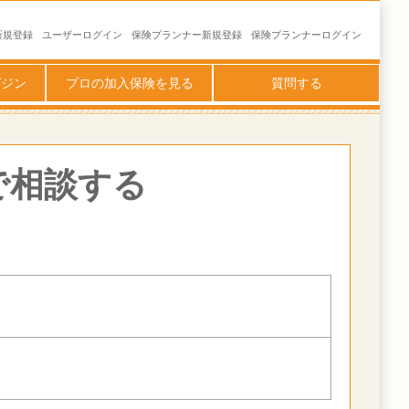
新規登録
ユーザーログイン
保険プランナー新規登録
保険プランナーログイン
ガジン
プロの加入保険を見る
質問する
で相談する