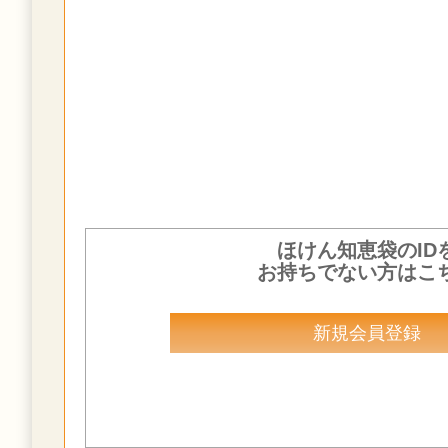
ほけん知恵袋のID
お持ちでない方はこ
新規会員登録