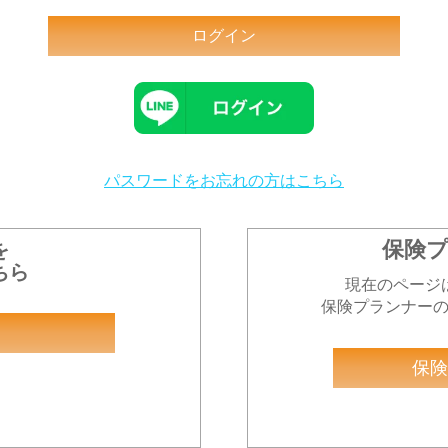
パスワードをお忘れの方はこちら
保険
を
ちら
現在のページ
保険プランナー
保