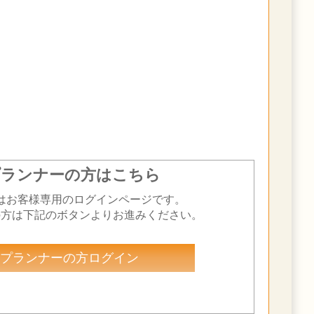
プランナーの方はこちら
はお客様専用のログインページです。
の方は下記のボタンよりお進みください。
険プランナーの方ログイン