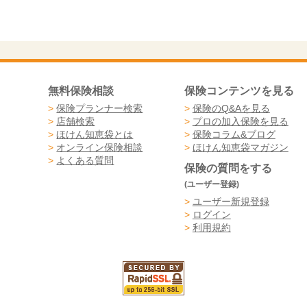
無料保険相談
保険コンテンツを見る
>
保険プランナー検索
>
保険のQ&Aを見る
>
店舗検索
>
プロの加入保険を見る
>
ほけん知恵袋とは
>
保険コラム&ブログ
>
オンライン保険相談
>
ほけん知恵袋マガジン
>
よくある質問
保険の質問をする
(ユーザー登録)
>
ユーザー新規登録
>
ログイン
>
利用規約