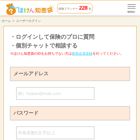
228
保険プランナー
名
MENU
ホーム
ユーザーログイン
・
ログインして保険のプロに質問
・
個別チャットで相談する
※ほけん知恵袋のIDをお持ちでない方は
新規会員登録
を行ってください。
メールアドレス
パスワード