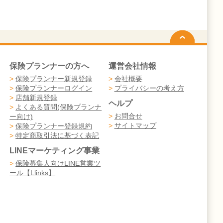
保険プランナーの方へ
運営会社情報
>
保険プランナー新規登録
>
会社概要
>
保険プランナーログイン
>
プライバシーの考え方
>
店舗新規登録
ヘルプ
>
よくある質問(保険プランナ
>
お問合せ
ー向け)
>
サイトマップ
>
保険プランナー登録規約
>
特定商取引法に基づく表記
LINEマーケティング事業
>
保険募集人向けLINE営業ツ
ール【Llinks】