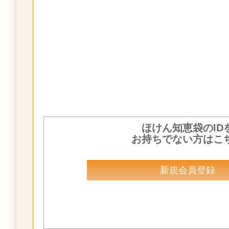
ほけん知恵袋のID
お持ちでない方はこ
新規会員登録