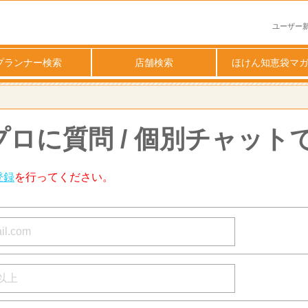
ユーザー
プランナー検索
店舗検索
ほけん知恵袋マ
プロに質問
/
個別チャット
登録
を行ってください。