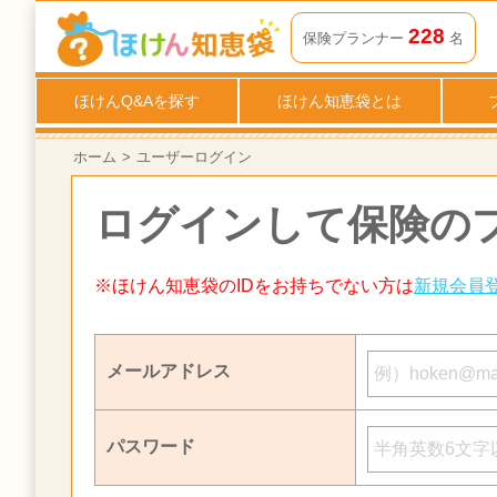
228
保険プランナー
名
ほけんQ&Aを探す
ほけん知恵袋とは
ホーム
ユーザーログイン
ログインして保険の
※ほけん知恵袋のIDをお持ちでない方は
新規会員
メールアドレス
パスワード