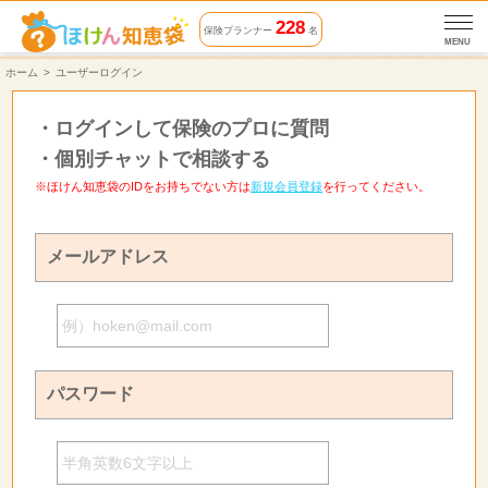
228
保険プランナー
名
MENU
ホーム
ユーザーログイン
・
ログインして保険のプロに質問
・
個別チャットで相談する
※ほけん知恵袋のIDをお持ちでない方は
新規会員登録
を行ってください。
メールアドレス
パスワード