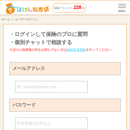
228
保険プランナー
名
MENU
ホーム
ユーザーログイン
・
ログインして保険のプロに質問
・
個別チャットで相談する
※ほけん知恵袋のIDをお持ちでない方は
新規会員登録
を行ってください。
メールアドレス
パスワード