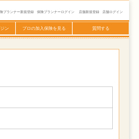
険プランナー新規登録
保険プランナーログイン
店舗新規登録
店舗ログイン
ガジン
プロの加入保険を見る
質問する