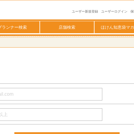
ユーザー新規登録
ユーザーログイン
保
プランナー検索
店舗検索
ほけん知恵袋マ