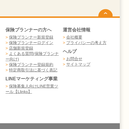
保険プランナーの方へ
運営会社情報
>
保険プランナー新規登録
>
会社概要
>
保険プランナーログイン
>
プライバシーの考え方
>
店舗新規登録
ヘルプ
>
よくある質問(保険プランナ
>
お問合せ
ー向け)
>
サイトマップ
>
保険プランナー登録規約
>
特定商取引法に基づく表記
LINEマーケティング事業
>
保険募集人向けLINE営業ツ
ール【Llinks】