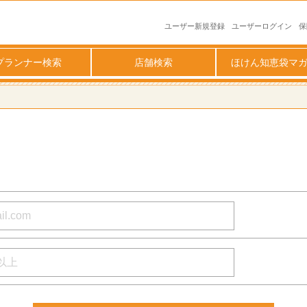
ユーザー新規登録
ユーザーログイン
保
プランナー検索
店舗検索
ほけん知恵袋マ