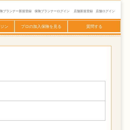
険プランナー新規登録
保険プランナーログイン
店舗新規登録
店舗ログイン
ガジン
プロの加入保険を見る
質問する