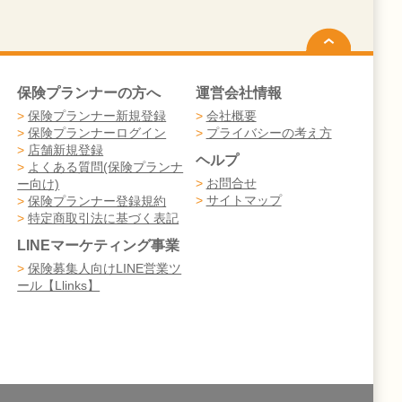
保険プランナーの方へ
運営会社情報
>
保険プランナー新規登録
>
会社概要
>
保険プランナーログイン
>
プライバシーの考え方
>
店舗新規登録
ヘルプ
>
よくある質問(保険プランナ
>
お問合せ
ー向け)
>
サイトマップ
>
保険プランナー登録規約
>
特定商取引法に基づく表記
LINEマーケティング事業
>
保険募集人向けLINE営業ツ
ール【Llinks】