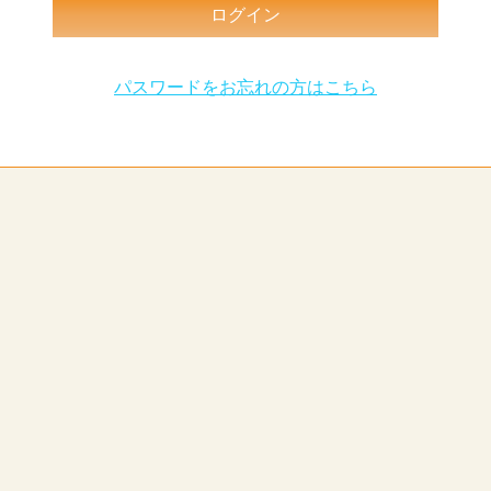
パスワードをお忘れの方はこちら