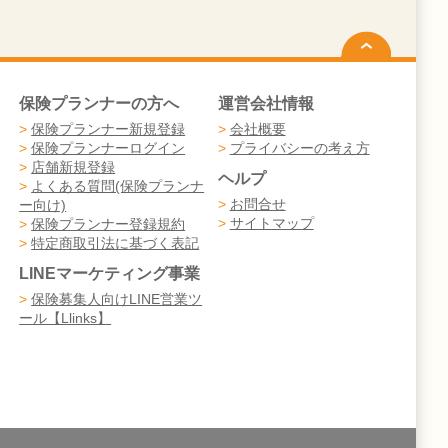
保険プランナーの方へ
運営会社情報
>
保険プランナー新規登録
>
会社概要
>
保険プランナーログイン
>
プライバシーの考え方
>
店舗新規登録
ヘルプ
>
よくある質問(保険プランナ
>
お問合せ
ー向け)
>
サイトマップ
>
保険プランナー登録規約
>
特定商取引法に基づく表記
LINEマーケティング事業
>
保険募集人向けLINE営業ツ
ール【Llinks】