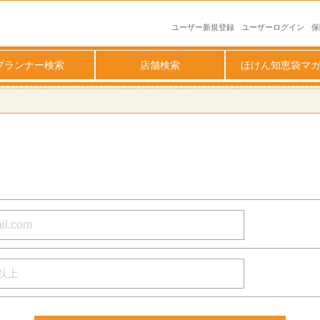
ユーザー新規登録
ユーザーログイン
保
プランナー検索
店舗検索
ほけん知恵袋マ