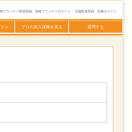
険プランナー新規登録
保険プランナーログイン
店舗新規登録
店舗ログイン
ガジン
プロの加入保険を見る
質問する